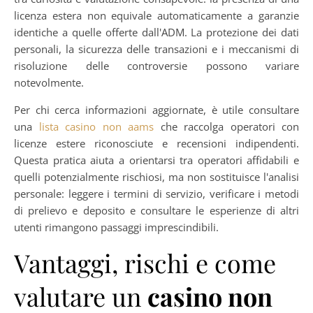
licenza estera non equivale automaticamente a garanzie
identiche a quelle offerte dall'ADM. La protezione dei dati
personali, la sicurezza delle transazioni e i meccanismi di
risoluzione delle controversie possono variare
notevolmente.
Per chi cerca informazioni aggiornate, è utile consultare
una
lista casino non aams
che raccolga operatori con
licenze estere riconosciute e recensioni indipendenti.
Questa pratica aiuta a orientarsi tra operatori affidabili e
quelli potenzialmente rischiosi, ma non sostituisce l'analisi
personale: leggere i termini di servizio, verificare i metodi
di prelievo e deposito e consultare le esperienze di altri
utenti rimangono passaggi imprescindibili.
Vantaggi, rischi e come
valutare un
casino non