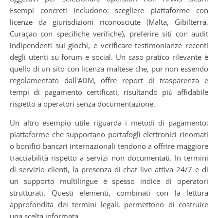
Esempi concreti includono: scegliere piattaforme con
licenze da giurisdizioni riconosciute (Malta, Gibilterra,
Curaçao con specifiche verifiche), preferire siti con audit
indipendenti sui giochi, e verificare testimonianze recenti
degli utenti su forum e social. Un caso pratico rilevante è
quello di un sito con licenza maltese che, pur non essendo
regolamentato dall'ADM, offre report di trasparenza e
tempi di pagamento certificati, risultando più affidabile
rispetto a operatori senza documentazione.
Un altro esempio utile riguarda i metodi di pagamento:
piattaforme che supportano portafogli elettronici rinomati
o bonifici bancari internazionali tendono a offrire maggiore
tracciabilità rispetto a servizi non documentati. In termini
di servizio clienti, la presenza di chat live attiva 24/7 e di
un supporto multilingue è spesso indice di operatori
strutturati. Questi elementi, combinati con la lettura
approfondita dei termini legali, permettono di costruire
una scelta informata.