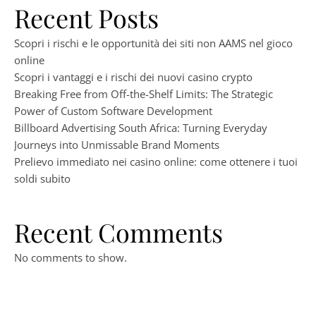
Recent Posts
Scopri i rischi e le opportunità dei siti non AAMS nel gioco
online
Scopri i vantaggi e i rischi dei nuovi casino crypto
Breaking Free from Off-the-Shelf Limits: The Strategic
Power of Custom Software Development
Billboard Advertising South Africa: Turning Everyday
Journeys into Unmissable Brand Moments
Prelievo immediato nei casino online: come ottenere i tuoi
soldi subito
Recent Comments
No comments to show.