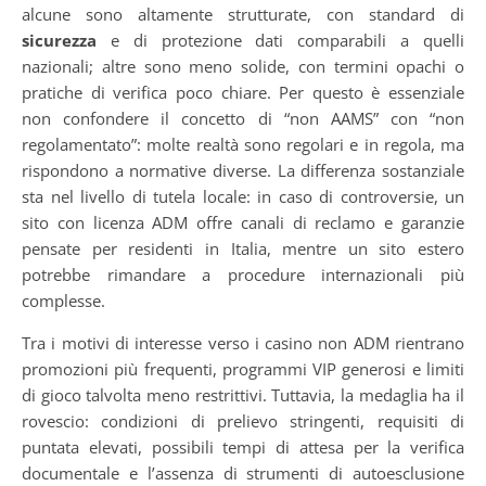
alcune sono altamente strutturate, con standard di
sicurezza
e di protezione dati comparabili a quelli
nazionali; altre sono meno solide, con termini opachi o
pratiche di verifica poco chiare. Per questo è essenziale
non confondere il concetto di “non AAMS” con “non
regolamentato”: molte realtà sono regolari e in regola, ma
rispondono a normative diverse. La differenza sostanziale
sta nel livello di tutela locale: in caso di controversie, un
sito con licenza ADM offre canali di reclamo e garanzie
pensate per residenti in Italia, mentre un sito estero
potrebbe rimandare a procedure internazionali più
complesse.
Tra i motivi di interesse verso i casino non ADM rientrano
promozioni più frequenti, programmi VIP generosi e limiti
di gioco talvolta meno restrittivi. Tuttavia, la medaglia ha il
rovescio: condizioni di prelievo stringenti, requisiti di
puntata elevati, possibili tempi di attesa per la verifica
documentale e l’assenza di strumenti di autoesclusione