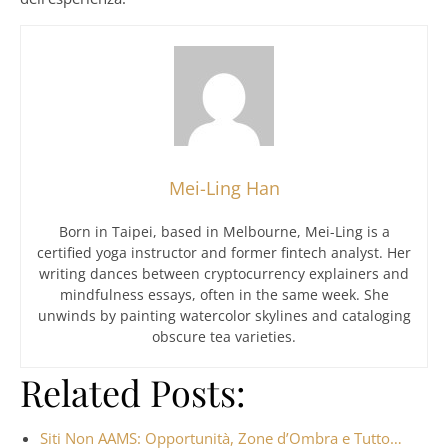
Mei-Ling Han
Born in Taipei, based in Melbourne, Mei-Ling is a
certified yoga instructor and former fintech analyst. Her
writing dances between cryptocurrency explainers and
mindfulness essays, often in the same week. She
unwinds by painting watercolor skylines and cataloging
obscure tea varieties.
Related Posts:
Siti Non AAMS: Opportunità, Zone d’Ombra e Tutto…