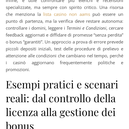
Infine, è utile confrontare più elenchi e recensioni
specializzate, ma sempre con spirito critico. Una risorsa
che menziona la
lista casino non aams
può essere un
punto di partenza, ma la verifica deve restare autonoma:
controllare i domini, leggere i
Termini e Condizioni
, cercare
feedback aggiornati e diffidare di promesse “senza perdita”
o bonus “garantiti”. Un approccio a prova di errore prevede
piccoli depositi iniziali, test delle procedure di prelievo e
attenzione alle condizioni che cambiano nel tempo, perché
i casinò aggiornano frequentemente politiche e
promozioni.
Esempi pratici e scenari
reali: dal controllo della
licenza alla gestione dei
bonus