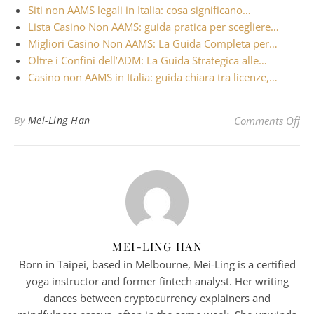
Siti non AAMS legali in Italia: cosa significano…
Lista Casino Non AAMS: guida pratica per scegliere…
Migliori Casino Non AAMS: La Guida Completa per…
Oltre i Confini dell’ADM: La Guida Strategica alle…
Casino non AAMS in Italia: guida chiara tra licenze,…
on 
By
Mei-Ling Han
Comments Off
MEI-LING HAN
Born in Taipei, based in Melbourne, Mei-Ling is a certified
yoga instructor and former fintech analyst. Her writing
dances between cryptocurrency explainers and