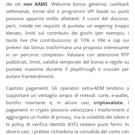
dei siti
non AAMS
. Welcome bonus generosi, cashback
settimanali, tornei slot e programmi VIP basati su punti
possono apparire molto allettanti. Il cuore del discorso,
però, risiede nei requisiti di puntata: un
wagering
troppo
elevato, limiti sul contributo dei giochi (per esempio, i
tavoli live che contribuiscono al 10% o 0%) e cap sui
prelievi dai bonus trasformano una proposta interessante
in un percorso complesso. Valutare con attenzione RTP
pubblicati, limiti, validità temporale del bonus e regole su
puntate massime durante il playthrough è cruciale per
evitare fraintendimenti.
Capitolo pagamenti. Gli operatori extra-ADM tendono a
supportare un ventaglio ampio di metodi: carte, e-wallet,
bonifici istantanei e, in alcuni casi,
criptovalute
. I
pagamenti in crypto possono velocizzare i trasferimenti e
aggiungere un livello di privacy, ma la volatilità dei token e
le policy di verifica identità (KYC) restano punti fermi. In
diversi casi, i prelievi richiedono la convalida del conto con