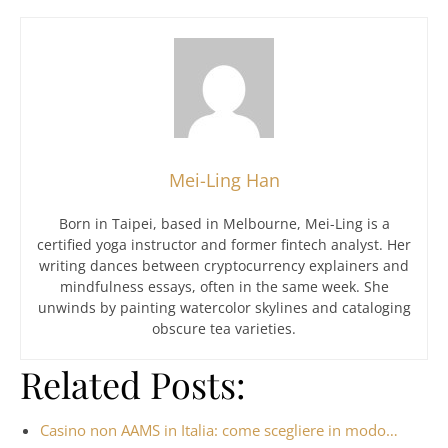
Mei-Ling Han
Born in Taipei, based in Melbourne, Mei-Ling is a
certified yoga instructor and former fintech analyst. Her
writing dances between cryptocurrency explainers and
mindfulness essays, often in the same week. She
unwinds by painting watercolor skylines and cataloging
obscure tea varieties.
Related Posts:
Casino non AAMS in Italia: come scegliere in modo…