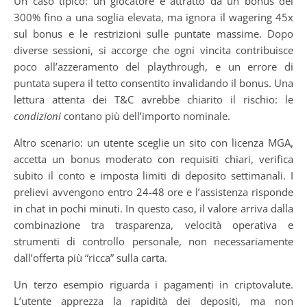
Un caso tipico: un giocatore è attratto da un bonus del
300% fino a una soglia elevata, ma ignora il wagering 45x
sul bonus e le restrizioni sulle puntate massime. Dopo
diverse sessioni, si accorge che ogni vincita contribuisce
poco all’azzeramento del playthrough, e un errore di
puntata supera il tetto consentito invalidando il bonus. Una
lettura attenta dei T&C avrebbe chiarito il rischio: le
condizioni
contano più dell’importo nominale.
Altro scenario: un utente sceglie un sito con licenza MGA,
accetta un bonus moderato con requisiti chiari, verifica
subito il conto e imposta limiti di deposito settimanali. I
prelievi avvengono entro 24-48 ore e l’assistenza risponde
in chat in pochi minuti. In questo caso, il valore arriva dalla
combinazione tra trasparenza, velocità operativa e
strumenti di controllo personale, non necessariamente
dall’offerta più “ricca” sulla carta.
Un terzo esempio riguarda i pagamenti in criptovalute.
L’utente apprezza la rapidità dei depositi, ma non