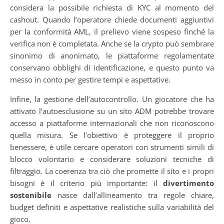
considera la possibile richiesta di KYC al momento del
cashout. Quando l’operatore chiede documenti aggiuntivi
per la conformità AML, il prelievo viene sospeso finché la
verifica non è completata. Anche se la crypto può sembrare
sinonimo di anonimato, le piattaforme regolamentate
conservano obblighi di identificazione, e questo punto va
messo in conto per gestire tempi e aspettative.
Infine, la gestione dell’autocontrollo. Un giocatore che ha
attivato l’autoesclusione su un sito ADM potrebbe trovare
accesso a piattaforme internazionali che non riconoscono
quella misura. Se l’obiettivo è proteggere il proprio
benessere, è utile cercare operatori con strumenti simili di
blocco volontario e considerare soluzioni tecniche di
filtraggio. La coerenza tra ciò che promette il sito e i propri
bisogni è il criterio più importante: il
divertimento
sostenibile
nasce dall’allineamento tra regole chiare,
budget definiti e aspettative realistiche sulla variabilità del
gioco.