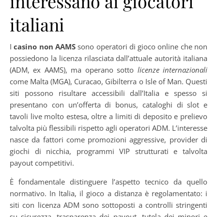
interessano ai giocatori
italiani
I
casino non AAMS
sono operatori di gioco online che non
possiedono la licenza rilasciata dall’attuale autorità italiana
(ADM, ex AAMS), ma operano sotto
licenze internazionali
come Malta (MGA), Curacao, Gibilterra o Isle of Man. Questi
siti possono risultare accessibili dall’Italia e spesso si
presentano con un’offerta di bonus, cataloghi di slot e
tavoli live molto estesa, oltre a limiti di deposito e prelievo
talvolta più flessibili rispetto agli operatori ADM. L’interesse
nasce da fattori come promozioni aggressive, provider di
giochi di nicchia, programmi VIP strutturati e talvolta
payout competitivi.
È fondamentale distinguere l’aspetto tecnico da quello
normativo. In Italia, il gioco a distanza è regolamentato: i
siti con licenza ADM sono sottoposti a controlli stringenti
su sicurezza, trasparenza dei payout, tutela dei minori e