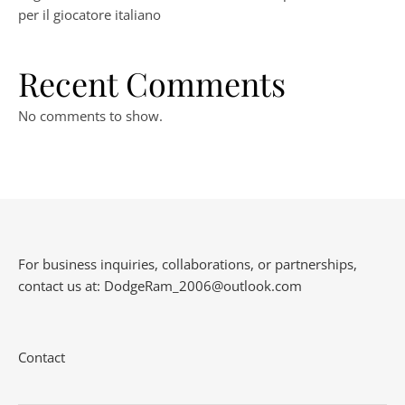
per il giocatore italiano
Recent Comments
No comments to show.
For business inquiries, collaborations, or partnerships,
contact us at:
DodgeRam_2006@outlook.com
Contact