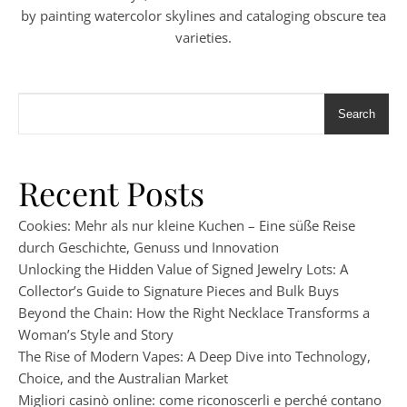
by painting watercolor skylines and cataloging obscure tea
varieties.
Search
Recent Posts
Cookies: Mehr als nur kleine Kuchen – Eine süße Reise
durch Geschichte, Genuss und Innovation
Unlocking the Hidden Value of Signed Jewelry Lots: A
Collector’s Guide to Signature Pieces and Bulk Buys
Beyond the Chain: How the Right Necklace Transforms a
Woman’s Style and Story
The Rise of Modern Vapes: A Deep Dive into Technology,
Choice, and the Australian Market
Migliori casinò online: come riconoscerli e perché contano