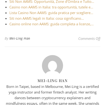
Siti Non AAMS: Opportunità, Zone d’Ombra e Tutto…
Casino non AAMS in Italia: tra opportunità, tutele e…
Lista Casino Non AAMS: guida pratica per scegliere…
Siti non AAMS legali in Italia: cosa significano…
Casino online non AAMS: guida completa a licenze,…
on 
By
Mei-Ling Han
Comments Off
MEI-LING HAN
Born in Taipei, based in Melbourne, Mei-Ling is a certified
yoga instructor and former fintech analyst. Her writing
dances between cryptocurrency explainers and
mindfulness essays, often in the same week. She unwinds