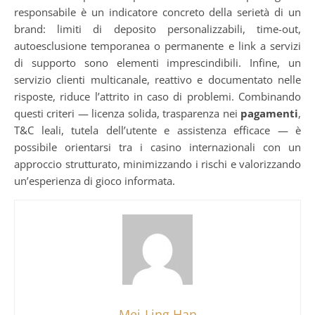
responsabile è un indicatore concreto della serietà di un
brand: limiti di deposito personalizzabili, time-out,
autoesclusione temporanea o permanente e link a servizi
di supporto sono elementi imprescindibili. Infine, un
servizio clienti multicanale, reattivo e documentato nelle
risposte, riduce l’attrito in caso di problemi. Combinando
questi criteri — licenza solida, trasparenza nei
pagamenti
,
T&C leali, tutela dell’utente e assistenza efficace — è
possibile orientarsi tra i casino internazionali con un
approccio strutturato, minimizzando i rischi e valorizzando
un’esperienza di gioco informata.
Mei-Ling Han