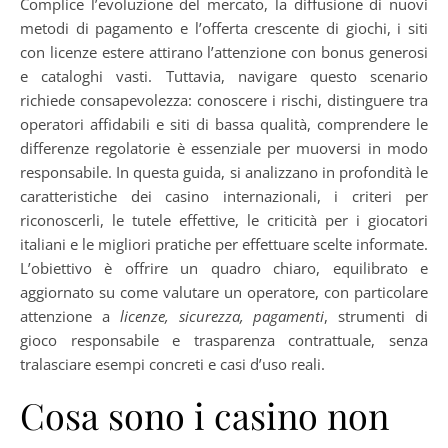
Complice l’evoluzione del mercato, la diffusione di nuovi
metodi di pagamento e l’offerta crescente di giochi, i siti
con licenze estere attirano l’attenzione con bonus generosi
e cataloghi vasti. Tuttavia, navigare questo scenario
richiede consapevolezza: conoscere i rischi, distinguere tra
operatori affidabili e siti di bassa qualità, comprendere le
differenze regolatorie è essenziale per muoversi in modo
responsabile. In questa guida, si analizzano in profondità le
caratteristiche dei casino internazionali, i criteri per
riconoscerli, le tutele effettive, le criticità per i giocatori
italiani e le migliori pratiche per effettuare scelte informate.
L’obiettivo è offrire un quadro chiaro, equilibrato e
aggiornato su come valutare un operatore, con particolare
attenzione a
licenze, sicurezza, pagamenti
, strumenti di
gioco responsabile e trasparenza contrattuale, senza
tralasciare esempi concreti e casi d’uso reali.
Cosa sono i casino non