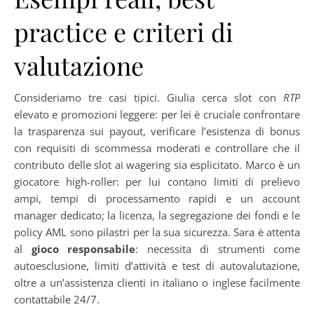
practice e criteri di
valutazione
Consideriamo tre casi tipici. Giulia cerca slot con
RTP
elevato e promozioni leggere: per lei è cruciale confrontare
la trasparenza sui payout, verificare l’esistenza di bonus
con requisiti di scommessa moderati e controllare che il
contributo delle slot ai wagering sia esplicitato. Marco è un
giocatore high-roller: per lui contano limiti di prelievo
ampi, tempi di processamento rapidi e un account
manager dedicato; la licenza, la segregazione dei fondi e le
policy AML sono pilastri per la sua sicurezza. Sara è attenta
al
gioco responsabile
: necessita di strumenti come
autoesclusione, limiti d’attività e test di autovalutazione,
oltre a un’assistenza clienti in italiano o inglese facilmente
contattabile 24/7.