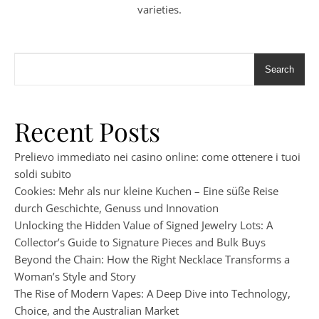
varieties.
Search
Recent Posts
Prelievo immediato nei casino online: come ottenere i tuoi
soldi subito
Cookies: Mehr als nur kleine Kuchen – Eine süße Reise
durch Geschichte, Genuss und Innovation
Unlocking the Hidden Value of Signed Jewelry Lots: A
Collector’s Guide to Signature Pieces and Bulk Buys
Beyond the Chain: How the Right Necklace Transforms a
Woman’s Style and Story
The Rise of Modern Vapes: A Deep Dive into Technology,
Choice, and the Australian Market