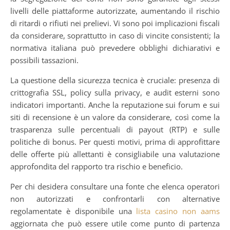
livelli delle piattaforme autorizzate, aumentando il rischio
di ritardi o rifiuti nei prelievi. Vi sono poi implicazioni fiscali
da considerare, soprattutto in caso di vincite consistenti; la
normativa italiana può prevedere obblighi dichiarativi e
possibili tassazioni.
La questione della sicurezza tecnica è cruciale: presenza di
crittografia SSL, policy sulla privacy, e audit esterni sono
indicatori importanti. Anche la reputazione sui forum e sui
siti di recensione è un valore da considerare, così come la
trasparenza sulle percentuali di payout (RTP) e sulle
politiche di bonus. Per questi motivi, prima di approfittare
delle offerte più allettanti è consigliabile una valutazione
approfondita del rapporto tra rischio e beneficio.
Per chi desidera consultare una fonte che elenca operatori
non autorizzati e confrontarli con alternative
regolamentate è disponibile una
lista casino non aams
aggiornata che può essere utile come punto di partenza