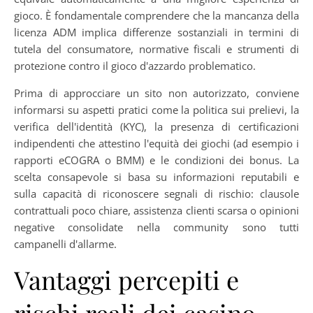
gioco. È fondamentale comprendere che la mancanza della
licenza ADM implica differenze sostanziali in termini di
tutela del consumatore, normative fiscali e strumenti di
protezione contro il gioco d'azzardo problematico.
Prima di approcciare un sito non autorizzato, conviene
informarsi su aspetti pratici come la politica sui prelievi, la
verifica dell'identità (KYC), la presenza di certificazioni
indipendenti che attestino l'equità dei giochi (ad esempio i
rapporti eCOGRA o BMM) e le condizioni dei bonus. La
scelta consapevole si basa su informazioni reputabili e
sulla capacità di riconoscere segnali di rischio: clausole
contrattuali poco chiare, assistenza clienti scarsa o opinioni
negative consolidate nella community sono tutti
campanelli d'allarme.
Vantaggi percepiti e