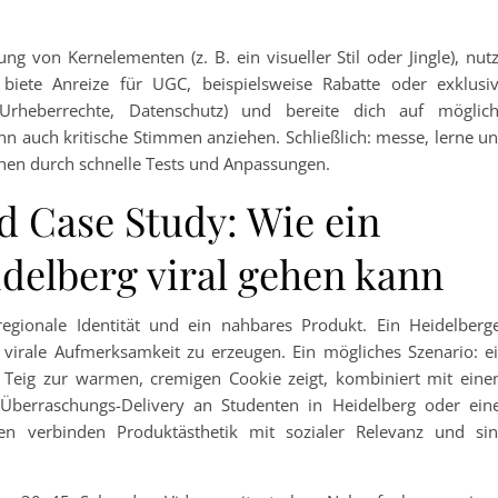
ng von Kernelementen (z. B. ein visueller Stil oder Jingle), nut
biete Anreize für UGC, beispielsweise Rabatte oder exklusi
(Urheberrechte, Datenschutz) und bereite dich auf möglic
n auch kritische Stimmen anziehen. Schließlich: messe, lerne u
ehen durch schnelle Tests und Anpassungen.
d Case Study: Wie ein
delberg viral gehen kann
egionale Identität und ein nahbares Produkt. Ein Heidelberg
virale Aufmerksamkeit zu erzeugen. Ein mögliches Szenario: e
 Teig zur warmen, cremigen Cookie zeigt, kombiniert mit ein
berraschungs-Delivery an Studenten in Heidelberg oder ein
ten verbinden Produktästhetik mit sozialer Relevanz und si