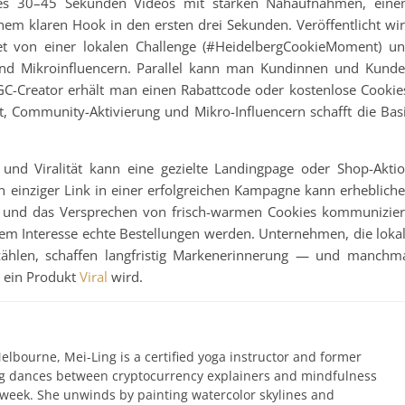
ines 30–45 Sekunden Videos mit starken Nahaufnahmen, ein
em klaren Hook in den ersten drei Sekunden. Veröffentlicht wi
tet von einer lokalen Challenge (#HeidelbergCookieMoment) u
und Mikroinfluencern. Parallel kann man Kundinnen und Kund
GC-Creator erhält man einen Rabattcode oder kostenlose Cookie
, Community-Aktivierung und Mikro-Influencern schafft die Bas
und Viralität kann eine gezielte Landingpage oder Shop-Akti
in einziger Link in einer erfolgreichen Kampagne kann erheblich
nen und das Versprechen von frisch-warmen Cookies kommunizier
ralem Interesse echte Bestellungen werden. Unternehmen, die loka
zählen, schaffen langfristig Markenerinnerung — und manchm
t ein Produkt
Viral
wird.
elbourne, Mei-Ling is a certified yoga instructor and former
ing dances between cryptocurrency explainers and mindfulness
 week. She unwinds by painting watercolor skylines and