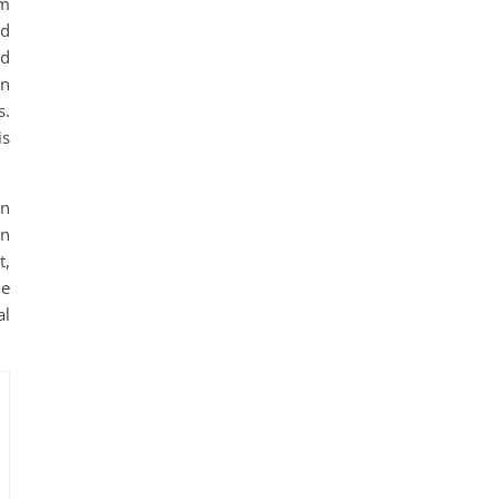
em
rd
nd
en
s.
is
on
en
t,
le
al