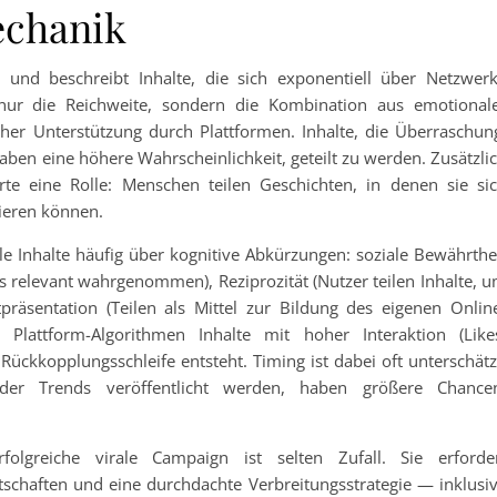
echanik
b und beschreibt Inhalte, die sich exponentiell über Netzwer
 nur die Reichweite, sondern die Kombination aus emotional
ischer Unterstützung durch Plattformen. Inhalte, die Überraschun
en eine höhere Wahrscheinlichkeit, geteilt zu werden. Zusätzli
te eine Rolle: Menschen teilen Geschichten, in denen sie si
zieren können.
le Inhalte häufig über kognitive Abkürzungen: soziale Bewährthe
ls relevant wahrgenommen), Reziprozität (Nutzer teilen Inhalte, 
präsentation (Teilen als Mittel zur Bildung des eigenen Onlin
 Plattform-Algorithmen Inhalte mit hoher Interaktion (Like
ückkopplungsschleife entsteht. Timing ist dabei oft unterschätz
oder Trends veröffentlicht werden, haben größere Chance
lgreiche virale Campaign ist selten Zufall. Sie erforde
tschaften und eine durchdachte Verbreitungsstrategie — inklusi