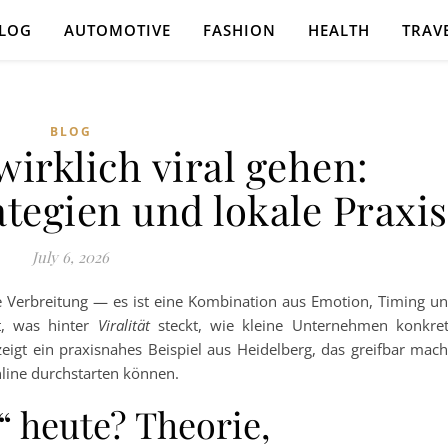
LOG
AUTOMOTIVE
FASHION
HEALTH
TRAV
BLOG
wirklich viral gehen:
ategien und lokale Praxis
July 6, 2026
e Verbreitung — es ist eine Kombination aus Emotion, Timing u
rt, was hinter
Viralität
steckt, wie kleine Unternehmen konkre
eigt ein praxisnahes Beispiel aus Heidelberg, das greifbar mach
line durchstarten können.
“ heute? Theorie,