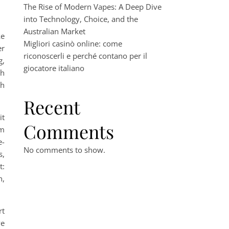
The Rise of Modern Vapes: A Deep Dive
into Technology, Choice, and the
Australian Market
ke
Migliori casinò online: come
er
riconoscerli e perché contano per il
g,
giocatore italiano
ch
ch
Recent
it
Comments
um
e-
No comments to show.
s,
t:
n,
rt
ve