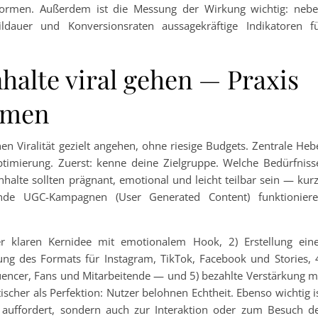
tformen. Außerdem ist die Messung der Wirkung wichtig: neb
ldauer und Konversionsraten aussagekräftige Indikatoren f
nhalte viral gehen — Praxis
hmen
 Viralität gezielt angehen, ohne riesige Budgets. Zentrale Heb
optimierung. Zuerst: kenne deine Zielgruppe. Welche Bedürfniss
halte sollten prägnant, emotional und leicht teilbar sein — kur
ende UGC-Kampagnen (User Generated Content) funktionier
ner klaren Kernidee mit emotionalem Hook, 2) Erstellung ein
ung des Formats für Instagram, TikTok, Facebook und Stories, 
luencer, Fans und Mitarbeitende — und 5) bezahlte Verstärkung m
tischer als Perfektion: Nutzer belohnen Echtheit. Ebenso wichtig i
en auffordert, sondern auch zur Interaktion oder zum Besuch d