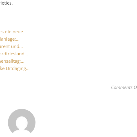
ieties.
es die neue…
alanlage:…
parent und…
ordfriesland…
ensalltag:…
jke Uitdaging…
Comments O