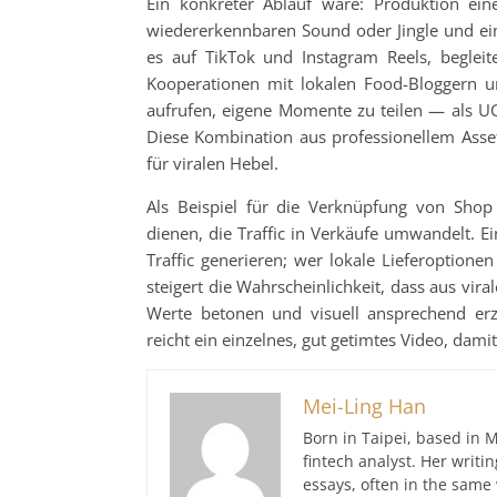
Ein konkreter Ablauf wäre: Produktion e
wiedererkennbaren Sound oder Jingle und ein
es auf TikTok und Instagram Reels, beglei
Kooperationen mit lokalen Food-Bloggern 
aufrufen, eigene Momente zu teilen — als U
Diese Kombination aus professionellem Asset
für viralen Hebel.
Als Beispiel für die Verknüpfung von Shop 
dienen, die Traffic in Verkäufe umwandelt. E
Traffic generieren; wer lokale Lieferoptio
steigert die Wahrscheinlichkeit, dass aus vi
Werte betonen und visuell ansprechend er
reicht ein einzelnes, gut getimtes Video, dami
Mei-Ling Han
Born in Taipei, based in M
fintech analyst. Her writ
essays, often in the same