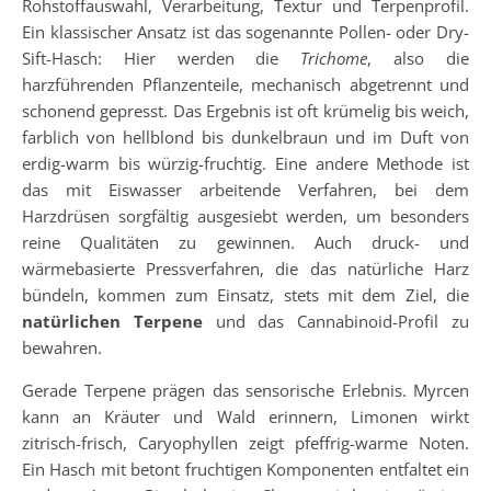
Rohstoffauswahl, Verarbeitung, Textur und Terpenprofil.
Ein klassischer Ansatz ist das sogenannte Pollen- oder Dry-
Sift-Hasch: Hier werden die
Trichome
, also die
harzführenden Pflanzenteile, mechanisch abgetrennt und
schonend gepresst. Das Ergebnis ist oft krümelig bis weich,
farblich von hellblond bis dunkelbraun und im Duft von
erdig-warm bis würzig-fruchtig. Eine andere Methode ist
das mit Eiswasser arbeitende Verfahren, bei dem
Harzdrüsen sorgfältig ausgesiebt werden, um besonders
reine Qualitäten zu gewinnen. Auch druck- und
wärmebasierte Pressverfahren, die das natürliche Harz
bündeln, kommen zum Einsatz, stets mit dem Ziel, die
natürlichen Terpene
und das Cannabinoid-Profil zu
bewahren.
Gerade Terpene prägen das sensorische Erlebnis. Myrcen
kann an Kräuter und Wald erinnern, Limonen wirkt
zitrisch-frisch, Caryophyllen zeigt pfeffrig-warme Noten.
Ein Hasch mit betont fruchtigen Komponenten entfaltet ein