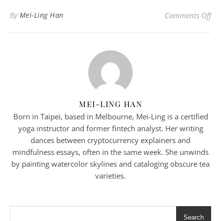
on 
By
Mei-Ling Han
Comments Off
MEI-LING HAN
Born in Taipei, based in Melbourne, Mei-Ling is a certified
yoga instructor and former fintech analyst. Her writing
dances between cryptocurrency explainers and
mindfulness essays, often in the same week. She unwinds
by painting watercolor skylines and cataloging obscure tea
varieties.
Search