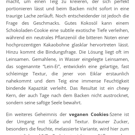
macht, um einen Teig zu kreieren, der sich perfekt
portionieren lässt und beim Backen nicht sofort in eine
traurige Lache zerläuft. Noch entscheidender ist jedoch die
Frage des Geschmacks. Gutes Kokosöl kann einem
Schokoladen-Cookie eine subtile exotische Tiefe verleihen,
während ein neutrales Pflanzenöl die bitteren Noten einer
hochprozentigen Kakaobohne glasklar hervortreten lässt.
Hinzu kommt die Bindungsfrage. Die Lösung liegt oft im
Leinsamen. Gemahlene, in Wasser eingelegte Leinsamen,
das sogenannte “Lein-Ei”, entwickeln eine gelartige, fast
schleimige Textur, die jener von Eiklar erstaunlich
nahekommt und dem Teig eine immense Feuchtigkeit
bindende Kapazität verleiht. Das Resultat ist ein
chewy
Kern, der auch Tage nach dem Backen nicht austrocknet,
sondern seine saftige Seele bewahrt.
Ein weiteres Geheimnis der
veganen Cookies
-Szene ist
der Umgang mit Süße und Textur. Brauner Zucker,
besonders die feuchte, melassierte Variante, wird hier zum