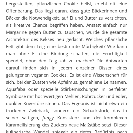
hergestellten, pflanzlichen Cookie beißt, erlebt oft eine
Offenbarung. Das liegt daran, dass gute Bäckerinnen und
Bäcker die Notwendigkeit, auf Ei und Butter zu verzichten,
als kreative Chance begriffen haben. Anstatt einfach nur
Margarine gegen Butter zu tauschen, wurde die gesamte
Architektur des Kekses neu gedacht. Welches pflanzliche
Fett gibt dem Teig eine bestimmte Mürbigkeit? Wie kann
man ohne Ei eine Bindung schaffen, die Feuchtigkeit
spendet, ohne den Teig zäh zu machen? Die Antworten
darauf finden sich in jedem einzelnen Bissen eines
gelungenen veganen Cookies. Es ist eine Wissenschaft für
sich, bei der Zutaten wie Apfelmus, gemahlene Leinsamen,
Aquafaba oder spezielle Stärkemischungen in perfekter
Symbiose mit hochwertigen Mehlen, Rohrzucker und edler,
dunkler Kuvertüre stehen. Das Ergebnis ist nicht etwa ein
trockener Zwieback, sondern ein Gebäckstück, das in
seiner saftigen,
fudgy
Konsistenz und der komplexen
Karamellisierung des Zuckers neue Maßstäbe setzt. Dieser
kulinarische Wandel spiegelt ein tiefes Bedürfnis nach