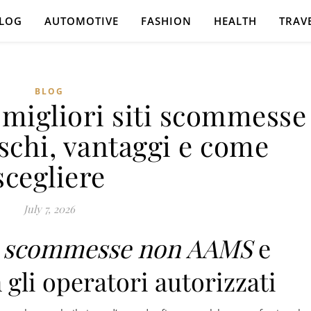
LOG
AUTOMOTIVE
FASHION
HEALTH
TRAV
BLOG
 migliori siti scommesse
schi, vantaggi e come
scegliere
July 7, 2026
i scommesse non AAMS
e
 gli operatori autorizzati