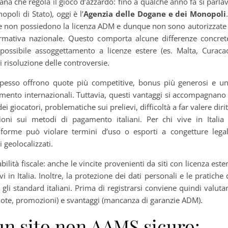
iana che regola il gioco d’azzardo: fino a qualche anno fa si parla
li di Stato), oggi è l’
Agenzia delle Dogane e dei Monopoli
 non possiedono la licenza ADM e dunque non sono autorizzate
rmativa nazionale. Questo comporta alcune differenze concret
 possibile assoggettamento a licenze estere (es. Malta, Curaca
 risoluzione delle controversie.
 spesso offrono quote più competitive, bonus più generosi e u
mento internazionali. Tuttavia, questi vantaggi si accompagnano
ei giocatori, problematiche sui prelievi, difficoltà a far valere dirit
zioni sui metodi di pagamento italiani. Per chi vive in Italia
aforme può violare termini d’uso o esporti a congetture legal
 geolocalizzati.
lità fiscale: anche le vincite provenienti da siti con licenza este
 in Italia. Inoltre, la protezione dei dati personali e le pratiche 
li standard italiani. Prima di registrarsi conviene quindi valuta
quote, promozioni) e svantaggi (mancanza di garanzie ADM).
n sito non AAMS sicuro: