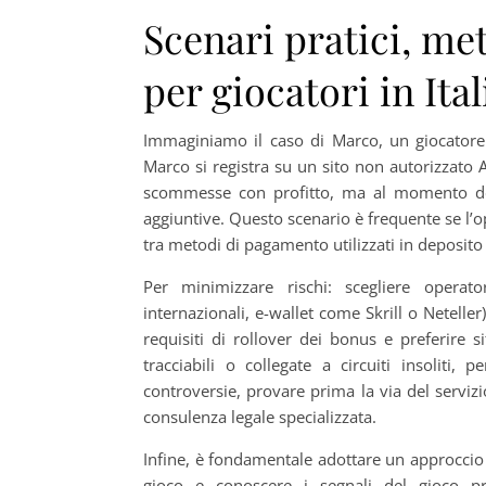
Scenari pratici, me
per giocatori in Ital
Immaginiamo il caso di Marco, un giocatore 
Marco si registra su un sito non autorizzato 
scommesse con profitto, ma al momento del
aggiuntive. Questo scenario è frequente se l
tra metodi di pagamento utilizzati in deposito 
Per minimizzare rischi: scegliere operato
internazionali, e-wallet come Skrill o Netell
requisiti di rollover dei bonus e preferire s
tracciabili o collegate a circuiti insoliti
controversie, provare prima la via del servizio
consulenza legale specializzata.
Infine, è fondamentale adottare un approccio 
gioco e conoscere i segnali del gioco p