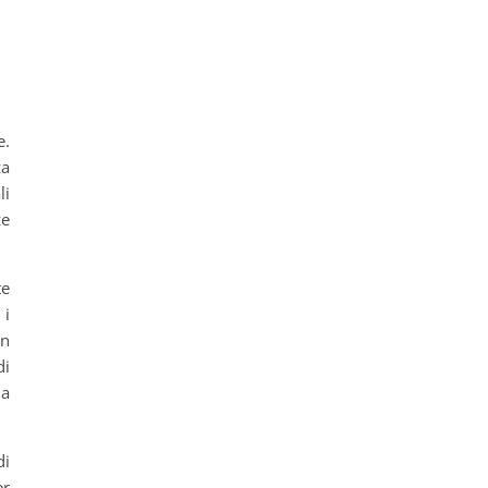
e.
za
li
ze
te
 i
on
di
 a
di
er