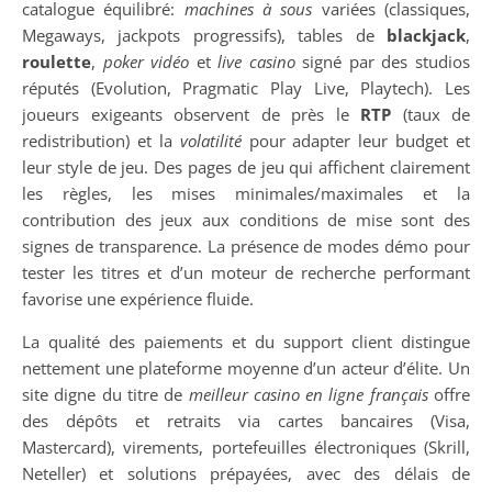
catalogue équilibré:
machines à sous
variées (classiques,
Megaways, jackpots progressifs), tables de
blackjack
,
roulette
,
poker vidéo
et
live casino
signé par des studios
réputés (Evolution, Pragmatic Play Live, Playtech). Les
joueurs exigeants observent de près le
RTP
(taux de
redistribution) et la
volatilité
pour adapter leur budget et
leur style de jeu. Des pages de jeu qui affichent clairement
les règles, les mises minimales/maximales et la
contribution des jeux aux conditions de mise sont des
signes de transparence. La présence de modes démo pour
tester les titres et d’un moteur de recherche performant
favorise une expérience fluide.
La qualité des paiements et du support client distingue
nettement une plateforme moyenne d’un acteur d’élite. Un
site digne du titre de
meilleur casino en ligne français
offre
des dépôts et retraits via cartes bancaires (Visa,
Mastercard), virements, portefeuilles électroniques (Skrill,
Neteller) et solutions prépayées, avec des délais de