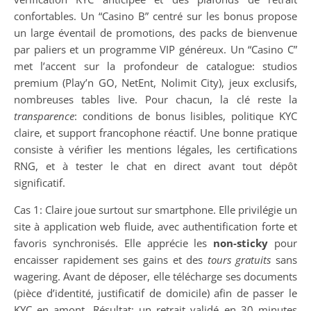
confortables. Un “Casino B” centré sur les bonus propose
un large éventail de promotions, des packs de bienvenue
par paliers et un programme VIP généreux. Un “Casino C”
met l’accent sur la profondeur de catalogue: studios
premium (Play’n GO, NetEnt, Nolimit City), jeux exclusifs,
nombreuses tables live. Pour chacun, la clé reste la
transparence
: conditions de bonus lisibles, politique KYC
claire, et support francophone réactif. Une bonne pratique
consiste à vérifier les mentions légales, les certifications
RNG, et à tester le chat en direct avant tout dépôt
significatif.
Cas 1: Claire joue surtout sur smartphone. Elle privilégie un
site à application web fluide, avec authentification forte et
favoris synchronisés. Elle apprécie les
non-sticky
pour
encaisser rapidement ses gains et des
tours gratuits
sans
wagering. Avant de déposer, elle télécharge ses documents
(pièce d’identité, justificatif de domicile) afin de passer le
KYC en amont. Résultat: un retrait validé en 30 minutes