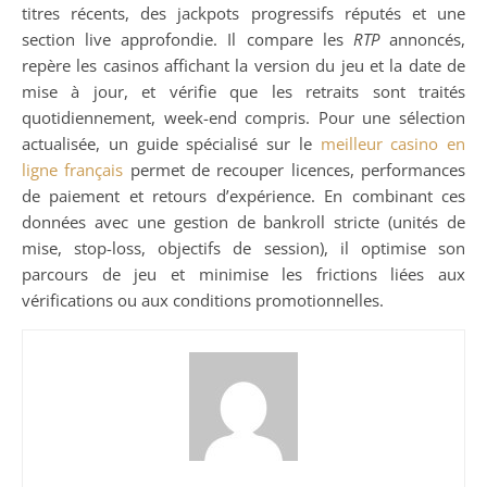
titres récents, des jackpots progressifs réputés et une
section live approfondie. Il compare les
RTP
annoncés,
repère les casinos affichant la version du jeu et la date de
mise à jour, et vérifie que les retraits sont traités
quotidiennement, week-end compris. Pour une sélection
actualisée, un guide spécialisé sur le
meilleur casino en
ligne français
permet de recouper licences, performances
de paiement et retours d’expérience. En combinant ces
données avec une gestion de bankroll stricte (unités de
mise, stop-loss, objectifs de session), il optimise son
parcours de jeu et minimise les frictions liées aux
vérifications ou aux conditions promotionnelles.