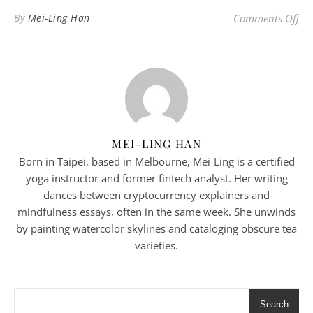
on 
By
Mei-Ling Han
Comments Off
MEI-LING HAN
Born in Taipei, based in Melbourne, Mei-Ling is a certified
yoga instructor and former fintech analyst. Her writing
dances between cryptocurrency explainers and
mindfulness essays, often in the same week. She unwinds
by painting watercolor skylines and cataloging obscure tea
varieties.
Search