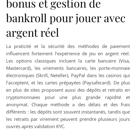
bonus et gestion de
bankroll pour jouer avec
argent réel
La praticité et la sécurité des méthodes de paiement
influencent fortement l’expérience de jeu en argent réel.
Les options classiques incluent la carte bancaire (Visa,
Mastercard), les virements bancaires, les porte‑monnaie
électroniques (Skrill, Neteller), PayPal dans les casinos qui
l’acceptent, et les cartes prépayées (Paysafecard). De plus
en plus de sites proposent aussi des dépôts et retraits en
cryptomonnaies pour une plus grande rapidité et
anonymat. Chaque méthode a des délais et des frais
différents : les dépôts sont souvent instantanés, tandis que
les retraits par virement peuvent prendre plusieurs jours
ouvrés après validation KYC.