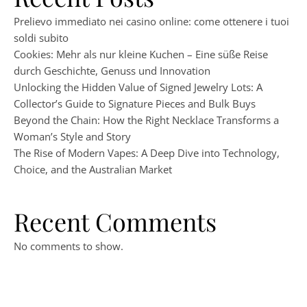
Prelievo immediato nei casino online: come ottenere i tuoi
soldi subito
Cookies: Mehr als nur kleine Kuchen – Eine süße Reise
durch Geschichte, Genuss und Innovation
Unlocking the Hidden Value of Signed Jewelry Lots: A
Collector’s Guide to Signature Pieces and Bulk Buys
Beyond the Chain: How the Right Necklace Transforms a
Woman’s Style and Story
The Rise of Modern Vapes: A Deep Dive into Technology,
Choice, and the Australian Market
Recent Comments
No comments to show.