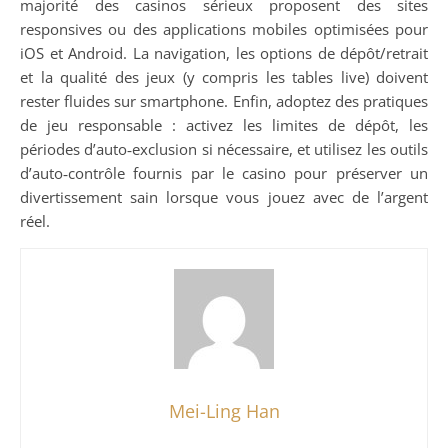
majorité des casinos sérieux proposent des sites
responsives ou des applications mobiles optimisées pour
iOS et Android. La navigation, les options de dépôt/retrait
et la qualité des jeux (y compris les tables live) doivent
rester fluides sur smartphone. Enfin, adoptez des pratiques
de jeu responsable : activez les limites de dépôt, les
périodes d’auto‑exclusion si nécessaire, et utilisez les outils
d’auto‑contrôle fournis par le casino pour préserver un
divertissement sain lorsque vous jouez avec de l’argent
réel.
Mei-Ling Han