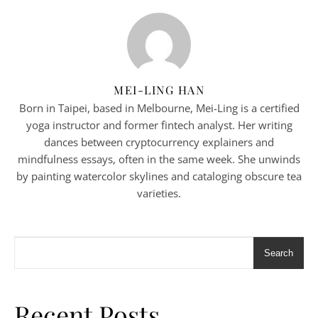
MEI-LING HAN
Born in Taipei, based in Melbourne, Mei-Ling is a certified
yoga instructor and former fintech analyst. Her writing
dances between cryptocurrency explainers and
mindfulness essays, often in the same week. She unwinds
by painting watercolor skylines and cataloging obscure tea
varieties.
Search
Recent Posts