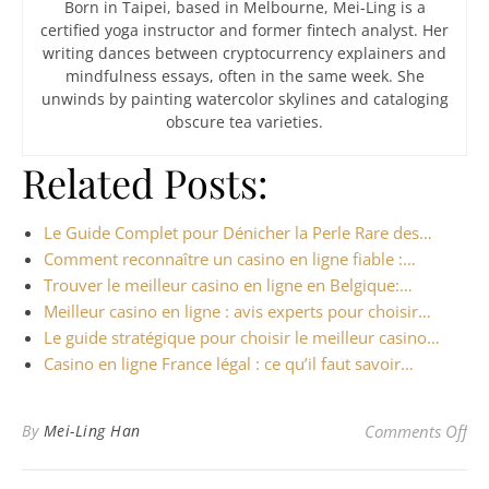
Born in Taipei, based in Melbourne, Mei-Ling is a
certified yoga instructor and former fintech analyst. Her
writing dances between cryptocurrency explainers and
mindfulness essays, often in the same week. She
unwinds by painting watercolor skylines and cataloging
obscure tea varieties.
Related Posts:
Le Guide Complet pour Dénicher la Perle Rare des…
Comment reconnaître un casino en ligne fiable :…
Trouver le meilleur casino en ligne en Belgique:…
Meilleur casino en ligne : avis experts pour choisir…
Le guide stratégique pour choisir le meilleur casino…
Casino en ligne France légal : ce qu’il faut savoir…
on 
By
Mei-Ling Han
Comments Off