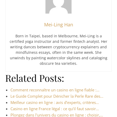
Mei-Ling Han
Born in Taipei, based in Melbourne, Mei-Ling is a
certified yoga instructor and former fintech analyst. Her
writing dances between cryptocurrency explainers and
mindfulness essays, often in the same week. She
unwinds by painting watercolor skylines and cataloging
obscure tea varieties.
Related Posts:
Comment reconnaître un casino en ligne fiable :…
Le Guide Complet pour Dénicher la Perle Rare des…
Meilleur casino en ligne : avis d’experts, critères…
Casino en ligne France légal : ce qu’il faut savoir…
Plongez dans l'univers du casino en ligne : choisir,…