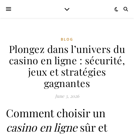
BLOG
Plongez dans l’univers du
casino en ligne : sécurité,
jeux et stratégies
gagnantes
June 3, 2026
Comment choisir un
casino en ligne
sûr et