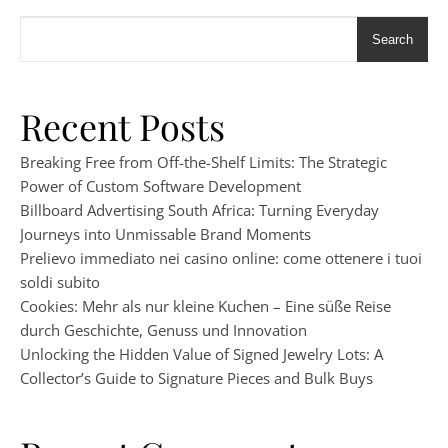
Search
Recent Posts
Breaking Free from Off-the-Shelf Limits: The Strategic
Power of Custom Software Development
Billboard Advertising South Africa: Turning Everyday
Journeys into Unmissable Brand Moments
Prelievo immediato nei casino online: come ottenere i tuoi
soldi subito
Cookies: Mehr als nur kleine Kuchen – Eine süße Reise
durch Geschichte, Genuss und Innovation
Unlocking the Hidden Value of Signed Jewelry Lots: A
Collector’s Guide to Signature Pieces and Bulk Buys