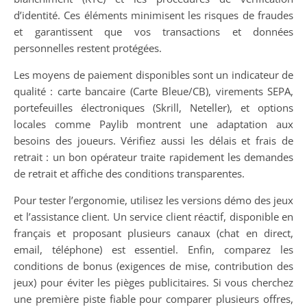
d’identité. Ces éléments minimisent les risques de fraudes
et garantissent que vos transactions et données
personnelles restent protégées.
Les moyens de paiement disponibles sont un indicateur de
qualité : carte bancaire (Carte Bleue/CB), virements SEPA,
portefeuilles électroniques (Skrill, Neteller), et options
locales comme Paylib montrent une adaptation aux
besoins des joueurs. Vérifiez aussi les délais et frais de
retrait : un bon opérateur traite rapidement les demandes
de retrait et affiche des conditions transparentes.
Pour tester l’ergonomie, utilisez les versions démo des jeux
et l’assistance client. Un service client réactif, disponible en
français et proposant plusieurs canaux (chat en direct,
email, téléphone) est essentiel. Enfin, comparez les
conditions de bonus (exigences de mise, contribution des
jeux) pour éviter les pièges publicitaires. Si vous cherchez
une première piste fiable pour comparer plusieurs offres,