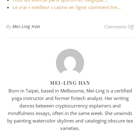
Le vrai « meilleur » casino en ligne: comment lire…
on 
By
Mei-Ling Han
Comments Off
MEI-LING HAN
Born in Taipei, based in Melbourne, Mei-Ling is a certified
yoga instructor and former fintech analyst. Her writing
dances between cryptocurrency explainers and
mindfulness essays, often in the same week. She unwinds
by painting watercolor skylines and cataloging obscure tea
varieties.