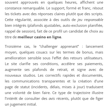
souvent approuvés en quelques heures, affichent une
constance remarquable. Le support, formé et franc, résout
les tickets avec des réponses claires plutôt que des scripts.
Cette régularité, associée à des outils de
jeu responsable
bien intégrés (plafonds ajustables, auto-exclusion planifiée,
rappel de session), fait de ce profil un candidat de choix au
titre de
meilleur casino en ligne
.
Troisième cas, le “challenger apprenant” : lancement
moyen, quelques couacs sur les termes de bonus, mais
amélioration sensible sous l’effet des retours utilisateurs.
Le site clarifie ses conditions, accélère ses paiements,
augmente ses plafonds de retrait, et signe avec de
nouveaux studios. Les correctifs rapides et documentés,
les communications transparentes et la création d’une
page de statut (incidents, délais, mises à jour) traduisent
une volonté de bien faire. Ce type de trajectoire illustre
l’intérêt de consulter des
avis
récents, plutôt que de figer
un jugement initial.