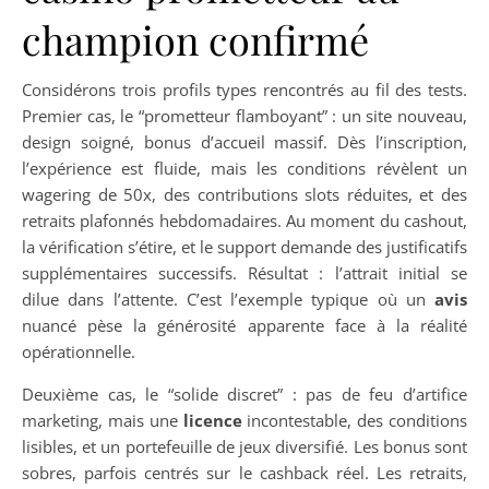
champion confirmé
Considérons trois profils types rencontrés au fil des tests.
Premier cas, le “prometteur flamboyant” : un site nouveau,
design soigné, bonus d’accueil massif. Dès l’inscription,
l’expérience est fluide, mais les conditions révèlent un
wagering de 50x, des contributions slots réduites, et des
retraits plafonnés hebdomadaires. Au moment du cashout,
la vérification s’étire, et le support demande des justificatifs
supplémentaires successifs. Résultat : l’attrait initial se
dilue dans l’attente. C’est l’exemple typique où un
avis
nuancé pèse la générosité apparente face à la réalité
opérationnelle.
Deuxième cas, le “solide discret” : pas de feu d’artifice
marketing, mais une
licence
incontestable, des conditions
lisibles, et un portefeuille de jeux diversifié. Les bonus sont
sobres, parfois centrés sur le cashback réel. Les retraits,