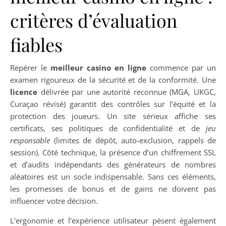
critères d’évaluation
fiables
Repérer le
meilleur casino en ligne
commence par un
examen rigoureux de la sécurité et de la conformité. Une
licence
délivrée par une autorité reconnue (MGA, UKGC,
Curaçao révisé) garantit des contrôles sur l’équité et la
protection des joueurs. Un site sérieux affiche ses
certificats, ses politiques de confidentialité et de
jeu
responsable
(limites de dépôt, auto-exclusion, rappels de
session). Côté technique, la présence d’un chiffrement SSL
et d’audits indépendants des générateurs de nombres
aléatoires est un socle indispensable. Sans ces éléments,
les promesses de bonus et de gains ne doivent pas
influencer votre décision.
L’ergonomie et l’expérience utilisateur pèsent également