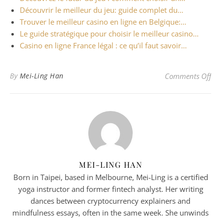
Découvrir le meilleur du jeu: guide complet du…
Trouver le meilleur casino en ligne en Belgique:…
Le guide stratégique pour choisir le meilleur casino…
Casino en ligne France légal : ce qu’il faut savoir…
on 
By
Mei-Ling Han
Comments Off
MEI-LING HAN
Born in Taipei, based in Melbourne, Mei-Ling is a certified
yoga instructor and former fintech analyst. Her writing
dances between cryptocurrency explainers and
mindfulness essays, often in the same week. She unwinds