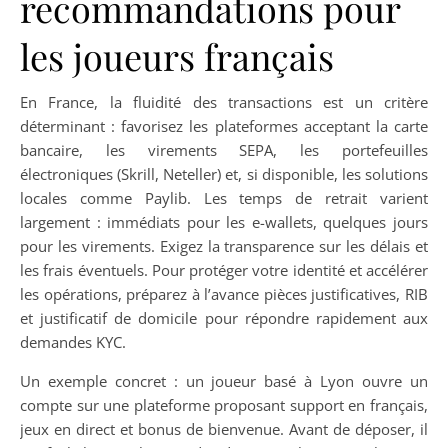
recommandations pour
les joueurs français
En France, la fluidité des transactions est un critère
déterminant : favorisez les plateformes acceptant la carte
bancaire, les virements SEPA, les portefeuilles
électroniques (Skrill, Neteller) et, si disponible, les solutions
locales comme Paylib. Les temps de retrait varient
largement : immédiats pour les e-wallets, quelques jours
pour les virements. Exigez la transparence sur les délais et
les frais éventuels. Pour protéger votre identité et accélérer
les opérations, préparez à l’avance pièces justificatives, RIB
et justificatif de domicile pour répondre rapidement aux
demandes KYC.
Un exemple concret : un joueur basé à Lyon ouvre un
compte sur une plateforme proposant support en français,
jeux en direct et bonus de bienvenue. Avant de déposer, il