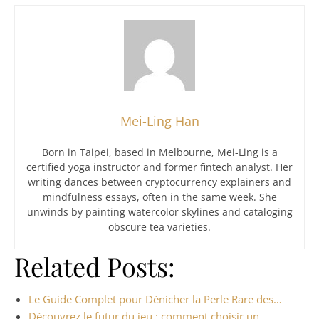
Mei-Ling Han
Born in Taipei, based in Melbourne, Mei-Ling is a
certified yoga instructor and former fintech analyst. Her
writing dances between cryptocurrency explainers and
mindfulness essays, often in the same week. She
unwinds by painting watercolor skylines and cataloging
obscure tea varieties.
Related Posts:
Le Guide Complet pour Dénicher la Perle Rare des…
Découvrez le futur du jeu : comment choisir un…