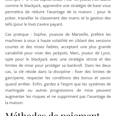
comme le blackjack, apprendre une stratégie de base vous
permettra de réduire l’avantage de la maison ; pour le
poker, travailler le classement des mains et la gestion des
tells (pour le live) s’avère payant.
Cas pratique : Sophie, joueuse de Marseille, préfère les
machines à sous à haute volatilité en ciblant des sessions
courtes et des mises faibles, acceptant une plus grande
variabilité pour viser des jackpots. Marc, joueur de Lyon,
opte pour le blackjack avec une stratégie stricte et des
limites de mise pour protéger sa bankroll. Dans les deux
cas, la clé réside dans la discipline : fixer des limites de
gain/perte, respecter les conditions des bonus et savoir
quand arrêter. Enfin, gardez à l’esprit que les systèmes de
martingale ou autres progressions de mise peuvent
augmenter les risques et ne suppriment pas l’avantage de
la maison.
Méthodes de paiement,