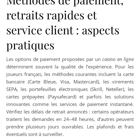
retraits rapides et
service client : aspects
pratiques
Les options de paiement proposées par un
casino en ligne
déterminent souvent la qualité de l’expérience. Pour les
joueurs français, les méthodes courantes incluent la carte
bancaire (Carte Bleue, Visa, Mastercard), les virements
SEPA, les portefeuilles électroniques (Skrill, Neteller), les
cartes prépayées (Paysafecard) et parfois les solutions
innovantes comme les services de paiement instantané.
Vérifiez les délais de retrait annoncés : certains opérateurs
traitent les demandes en 24–48 heures, d’autres peuvent
prendre plusieurs jours ouvrables. Les plafonds et frais
éventuels sont à surveiller.