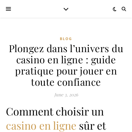
BLOG
Plongez dans l’univers du
casino en ligne : guide
pratique pour jouer en
toute confiance
June 3, 2026
Comment choisir un
casino en ligne
sûr et