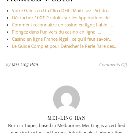
Votre Gains en Un Clin d'Œil : Maîtrisez l'Art du…
Décrochez 100€ Gratuits sur les Applications de…
Comment reconnaître un casino en ligne fiable :…
Plongez dans l'univers du casino en ligne :…
Casino en ligne France légal : ce qu’il faut savoir…
Le Guide Complet pour Dénicher la Perle Rare des…
on 
By
Mei-Ling Han
Comments Off
MEI-LING HAN
Born in Taipei, based in Melbourne, Mei-Ling is a certified
yoga instructor and former fintech analyst. Her writing