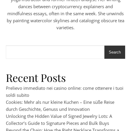
dances between cryptocurrency explainers and
mindfulness essays, often in the same week. She unwinds
by painting watercolor skylines and cataloging obscure tea
varieties.
Search
Recent Posts
Prelievo immediato nei casino online: come ottenere i tuoi
soldi subito
Cookies: Mehr als nur kleine Kuchen – Eine süße Reise
durch Geschichte, Genuss und Innovation
Unlocking the Hidden Value of Signed Jewelry Lots: A
Collector’s Guide to Signature Pieces and Bulk Buys
Beyond the Chain: How the Right Necklace Transforms a