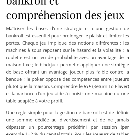
bankroll et
compréhension des jeux
Maîtriser les bases d’une stratégie et d’une gestion de
bankroll est essentiel pour prolonger le plaisir et limiter les
pertes. Chaque jeu implique des notions différentes : les
machines à sous reposent sur le hasard et la volatilité ; la
roulette est un jeu de probabilité avec un avantage de la
maison fixe ; le blackjack permet d’appliquer une stratégie
de base offrant un avantage joueur plus faible contre la
banque ; le poker oppose des compétences entre joueurs
plutôt que la maison. Comprendre le
RTP
(Return To Player)
et la variance d’un jeu aide à choisir une machine ou une
table adaptée à votre profil.
Une règle simple pour la gestion de bankroll est de définir
une somme dédiée au divertissement et de ne jamais
dépasser un pourcentage prédéfini par session (par
exemple 1–2 % du capital total). Pour les joueurs de tables