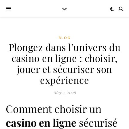
BLOG
Plongez dans l’univers du
casino en ligne : choisir,
jouer et sécuriser son
expérience
May 1, 2026
Comment choisir un
casino en ligne
sécurisé