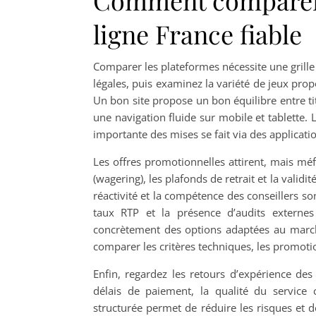
Comment comparer e
ligne France fiable
Comparer les plateformes nécessite une grille 
légales, puis examinez la variété de jeux propo
Un bon site propose un bon équilibre entre tit
une navigation fluide sur mobile et tablette. 
importante des mises se fait via des applicati
Les offres promotionnelles attirent, mais mé
(wagering), les plafonds de retrait et la validit
réactivité et la compétence des conseillers so
taux RTP et la présence d’audits externes 
concrètement des options adaptées au marc
comparer les critères techniques, les promoti
Enfin, regardez les retours d’expérience des
délais de paiement, la qualité du service
structurée permet de réduire les risques et 