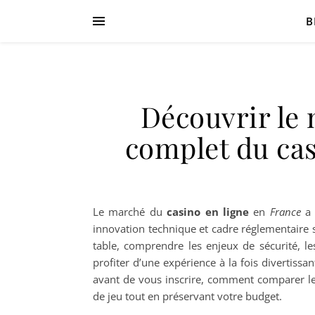
B
Découvrir le 
complet du cas
Le marché du
casino en ligne
en
France
a 
innovation technique et cadre réglementaire 
table, comprendre les enjeux de sécurité, le
profiter d’une expérience à la fois divertissa
avant de vous inscrire, comment comparer les
de jeu tout en préservant votre budget.