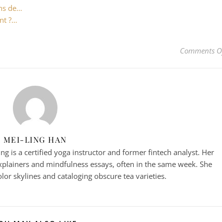
ons de…
ant ?…
Comments O
MEI-LING HAN
g is a certified yoga instructor and former fintech analyst. Her
plainers and mindfulness essays, often in the same week. She
or skylines and cataloging obscure tea varieties.