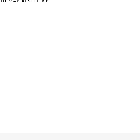
OU MAY ALSO LIKE