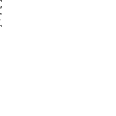
et
nt
er
es
et