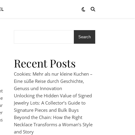
EL
Search
Recent Posts
Cookies: Mehr als nur kleine Kuchen –
Eine süße Reise durch Geschichte,
Genuss und Innovation
nt
Unlocking the Hidden Value of Signed
de
Jewelry Lots: A Collector’s Guide to
ur
Signature Pieces and Bulk Buys
er
Beyond the Chain: How the Right
ns
Necklace Transforms a Woman’s Style
and Story