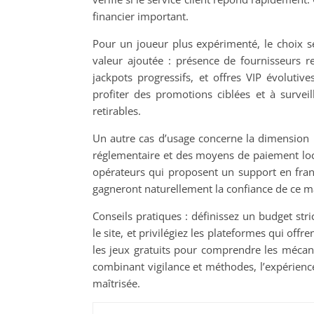
financier important.
Pour un joueur plus expérimenté, le choix s
valeur ajoutée : présence de fournisseurs r
jackpots progressifs, et offres VIP évoluti
profiter des promotions ciblées et à survei
retirables.
Un autre cas d’usage concerne la dimension l
réglementaire et des moyens de paiement loca
opérateurs qui proposent un support en franç
gagneront naturellement la confiance de ce m
Conseils pratiques : définissez un budget stric
le site, et privilégiez les plateformes qui off
les jeux gratuits pour comprendre les mécan
combinant vigilance et méthodes, l’expérien
maîtrisée.