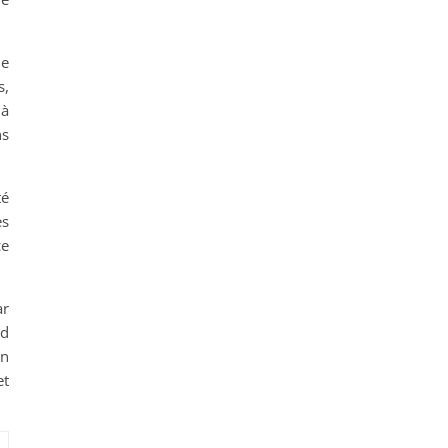
de
s,
 à
ns
té
es
ce
ar
rd
En
et