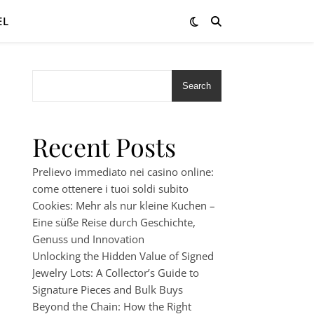
EL
Search
Recent Posts
Prelievo immediato nei casino online:
come ottenere i tuoi soldi subito
Cookies: Mehr als nur kleine Kuchen –
Eine süße Reise durch Geschichte,
Genuss und Innovation
Unlocking the Hidden Value of Signed
Jewelry Lots: A Collector’s Guide to
Signature Pieces and Bulk Buys
Beyond the Chain: How the Right