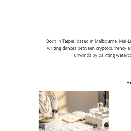
Born in Taipei, based in Melbourne, Mei-Lin
writing dances between cryptocurrency ex
unwinds by painting watercol
Y