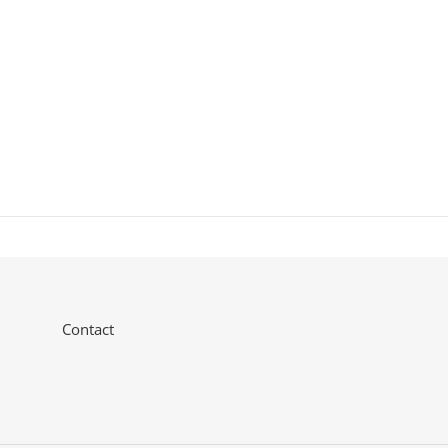
Contact