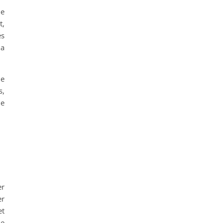
ne
t,
és
la
ne
s,
de
er
er
et
ue