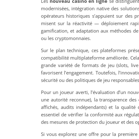
Les
nouveau casino en ligne
se distinguent
modernisées, intégration native des solutions
opérateurs historiques s’appuient sur des p
misent sur la réactivité — déploiement rapi
gamification, et adaptation aux méthodes d
ou les cryptomonnaies.
Sur le plan technique, ces plateformes pr
compatibilité multiplateforme améliorée. Cela 
grande variété de formats de jeu (slots, live
favorisent l’engagement. Toutefois, l’innovati
sécurité ou des politiques de jeu responsabl
Pour un joueur averti, l’évaluation d’un nouve
une autorité reconnue), la transparence des 
affichés, audits indépendants) et la qualité
essentiel de vérifier la conformité aux régula
des mesures de protection du joueur et des op
Si vous explorez une offre pour la première 