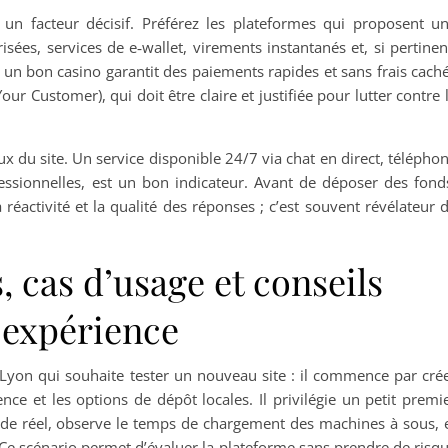
n facteur décisif. Préférez les plateformes qui proposent u
isées, services de e‑wallet, virements instantanés et, si pertinen
 — un bon casino garantit des paiements rapides et sans frais cach
r Customer), qui doit être claire et justifiée pour lutter contre 
eux du site. Un service disponible 24/7 via chat en direct, télépho
essionnelles, est un bon indicateur. Avant de déposer des fond
réactivité et la qualité des réponses ; c’est souvent révélateur 
, cas d’usage et conseils
 expérience
Lyon qui souhaite tester un nouveau site : il commence par cré
nce et les options de dépôt locales. Il privilégie un petit premi
ode réel, observe le temps de chargement des machines à sous, 
. Ce scénario permet d’évaluer la plateforme sans prendre de risq