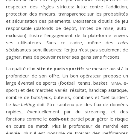
respecter des règles strictes: lutte contre l’addiction,
protection des mineurs, transparence sur les probabilités
et sécurisation des paiements. L’existence d’outils de jeu
responsable (plafonds de dépôt, limites de mise, auto-
exclusion) illustre l’engagement de la plateforme envers
ses utilisateurs. Sans ce cadre, même des
cotes
séduisantes sont illusoires: l’enjeu n’est pas seulement de
gagner, mais de pouvoir retirer ses gains sans frictions.
La qualité d’un
site de paris sportifs
se mesure aussi à la
profondeur de son offre. Un bon opérateur propose un
large éventail de sports (football, tennis, basket, MMA, e-
sport) et des marchés variés: résultat, handicap asiatique,
nombre de buts/jeux, buteurs, combinés et “bet builder”.
Le
live betting
doit être soutenu par des flux de données
rapides, éventuellement par du streaming, et des
fonctions comme le
cash-out
partiel pour gérer le risque
en cours de match. Plus la profondeur de marché est
élevée, plus il est possible de trouver des inefficiences