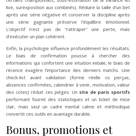
certains championnats, sous-estimation de la variance en
live, surexposition aux combinés). Réduire la taille d’un bet
après une série négative et conserver la discipline après
une série gagnante préserve l’équilibre émotionnel.
L’objectif n’est pas de “rattraper” une perte, mais
d’exécuter un plan cohérent.
Enfin, la psychologie influence profondément les résultats.
Le biais de confirmation pousse à chercher des
informations qui confortent une intuition initiale; le biais de
récence exagère l’importance des derniers matchs. Une
check-list avant validation (forme réelle vs perçue,
absences confirmées, calendrier à venir, motivation, valeur
des cotes) réduit ces pièges. Un
site de paris sportifs
performant fournit des statistiques et un ticket de mise
clair, mais seul un cadre mental calme et méthodique
convertit ces outils en avantage durable.
Bonus, promotions et