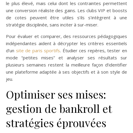
le plus élevé, mais celui dont les contraintes permettent
une conversion réaliste des gains. Les clubs VIP et boosts
de cotes peuvent être utiles s’ils s’intègrent à une
stratégie disciplinée, sans inciter à sur-miser.
Pour évaluer et comparer, des ressources pédagogiques
indépendantes aident à décrypter les critères essentiels
d’un
site de paris sportifs
. Étudier ces repères, tester en
mode “petites mises” et analyser ses résultats sur
plusieurs semaines restent la meilleure façon d’identifier
une plateforme adaptée à ses objectifs et à son style de
jeu.
Optimiser ses mises:
gestion de bankroll et
stratégies éprouvées