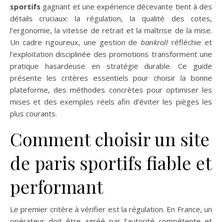
sportifs
gagnant et une expérience décevante tient à des
détails cruciaux: la régulation, la qualité des cotes,
l’ergonomie, la vitesse de retrait et la maîtrise de la mise.
Un cadre rigoureux, une gestion de
bankroll
réfléchie et
l’exploitation disciplinée des promotions transforment une
pratique hasardeuse en stratégie durable. Ce guide
présente les critères essentiels pour choisir la bonne
plateforme, des méthodes concrètes pour optimiser les
mises et des exemples réels afin d’éviter les pièges les
plus courants.
Comment choisir un site
de paris sportifs fiable et
performant
Le premier critère à vérifier est la régulation. En France, un
opérateur doit être agréé par l’autorité compétente et