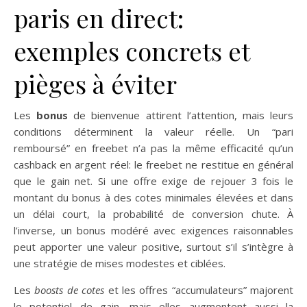
paris en direct:
exemples concrets et
pièges à éviter
Les
bonus
de bienvenue attirent l’attention, mais leurs
conditions déterminent la valeur réelle. Un “pari
remboursé” en freebet n’a pas la même efficacité qu’un
cashback en argent réel: le freebet ne restitue en général
que le gain net. Si une offre exige de rejouer 3 fois le
montant du bonus à des cotes minimales élevées et dans
un délai court, la probabilité de conversion chute. À
l’inverse, un bonus modéré avec exigences raisonnables
peut apporter une valeur positive, surtout s’il s’intègre à
une stratégie de mises modestes et ciblées.
Les
boosts de cotes
et les offres “accumulateurs” majorent
le potentiel de gain, mais elles augmentent aussi la