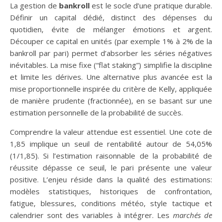
La gestion de
bankroll
est le socle d’une pratique durable.
Définir un capital dédié, distinct des dépenses du
quotidien, évite de mélanger émotions et argent.
Découper ce capital en unités (par exemple 1% à 2% de la
bankroll par pari) permet d’absorber les séries négatives
inévitables. La mise fixe (“flat staking”) simplifie la discipline
et limite les dérives. Une alternative plus avancée est la
mise proportionnelle inspirée du critère de Kelly, appliquée
de manière prudente (fractionnée), en se basant sur une
estimation personnelle de la probabilité de succès.
Comprendre la valeur attendue est essentiel. Une cote de
1,85 implique un seuil de rentabilité autour de 54,05%
(1/1,85). Si l’estimation raisonnable de la probabilité de
réussite dépasse ce seuil, le pari présente une valeur
positive. L’enjeu réside dans la qualité des estimations:
modèles statistiques, historiques de confrontation,
fatigue, blessures, conditions météo, style tactique et
calendrier sont des variables à intégrer. Les
marchés de