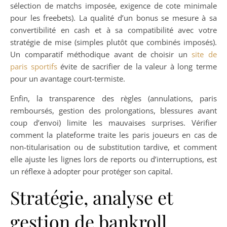
sélection de matchs imposée, exigence de cote minimale
pour les freebets). La qualité d’un bonus se mesure à sa
convertibilité en cash et à sa compatibilité avec votre
stratégie de mise (simples plutôt que combinés imposés).
Un comparatif méthodique avant de choisir un
site de
paris sportifs
évite de sacrifier de la valeur à long terme
pour un avantage court-termiste.
Enfin, la transparence des règles (annulations, paris
remboursés, gestion des prolongations, blessures avant
coup d’envoi) limite les mauvaises surprises. Vérifier
comment la plateforme traite les paris joueurs en cas de
non-titularisation ou de substitution tardive, et comment
elle ajuste les lignes lors de reports ou d’interruptions, est
un réflexe à adopter pour protéger son capital.
Stratégie, analyse et
gestion de bankroll