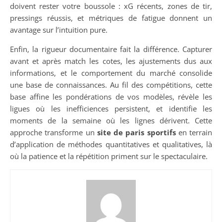
doivent rester votre boussole : xG récents, zones de tir,
pressings réussis, et métriques de fatigue donnent un
avantage sur l’intuition pure.
Enfin, la rigueur documentaire fait la différence. Capturer
avant et après match les cotes, les ajustements dus aux
informations, et le comportement du marché consolide
une base de connaissances. Au fil des compétitions, cette
base affine les pondérations de vos modèles, révèle les
ligues où les inefficiences persistent, et identifie les
moments de la semaine où les lignes dérivent. Cette
approche transforme un
site de paris sportifs
en terrain
d’application de méthodes quantitatives et qualitatives, là
où la patience et la répétition priment sur le spectaculaire.