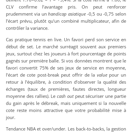
CLV confirme l’avantage pris. On peut renforcer
prudemment via un
handicap asiatique
-0,5 ou -0,75 selon
l’écart prévu, plutôt qu’un combiné multiplicateur, afin de
contrôler la variance.
Cas pratique tennis en live. Un favori perd son service en
début de set. Le marché surréagit souvent aux premiers
jeux, surtout chez les joueurs à fort pourcentage de points
gagnés sur première balle. Si vos données montrent que le
favori convertit 75% de ses jeux de service en moyenne,
l’écart de cote post-break peut offrir de la
value
pour un
retour à l’équilibre, à condition d’observer la qualité des
échanges (taux de premières, fautes directes, longueur
moyenne des rallies). Le
cash out
peut sécuriser une partie
du gain après le débreak, mais uniquement si la nouvelle
cote reste moins attractive que votre probabilité mise à
jour.
Tendance NBA et over/under. Les back-to-backs, la gestion