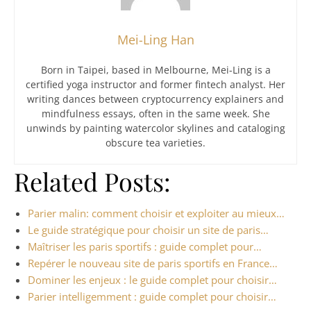
Mei-Ling Han
Born in Taipei, based in Melbourne, Mei-Ling is a
certified yoga instructor and former fintech analyst. Her
writing dances between cryptocurrency explainers and
mindfulness essays, often in the same week. She
unwinds by painting watercolor skylines and cataloging
obscure tea varieties.
Related Posts:
Parier malin: comment choisir et exploiter au mieux…
Le guide stratégique pour choisir un site de paris…
Maîtriser les paris sportifs : guide complet pour…
Repérer le nouveau site de paris sportifs en France…
Dominer les enjeux : le guide complet pour choisir…
Parier intelligemment : guide complet pour choisir…