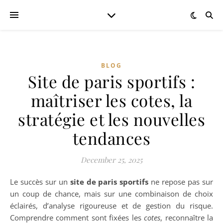
BLOG
Site de paris sportifs :
maîtriser les cotes, la
stratégie et les nouvelles
tendances
December 25, 2025
Le succès sur un
site de paris sportifs
ne repose pas sur
un coup de chance, mais sur une combinaison de choix
éclairés, d’analyse rigoureuse et de gestion du risque.
Comprendre comment sont fixées les
cotes
, reconnaître la