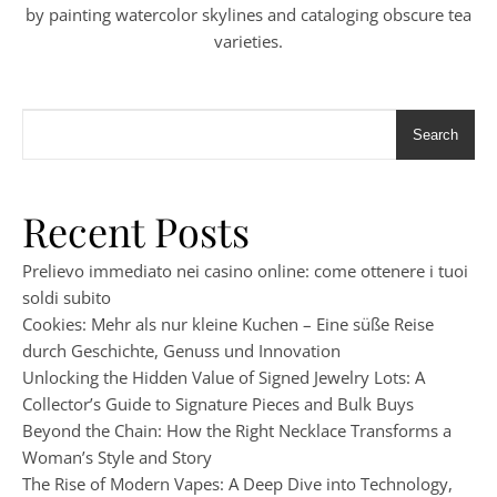
by painting watercolor skylines and cataloging obscure tea
varieties.
Search
Recent Posts
Prelievo immediato nei casino online: come ottenere i tuoi
soldi subito
Cookies: Mehr als nur kleine Kuchen – Eine süße Reise
durch Geschichte, Genuss und Innovation
Unlocking the Hidden Value of Signed Jewelry Lots: A
Collector’s Guide to Signature Pieces and Bulk Buys
Beyond the Chain: How the Right Necklace Transforms a
Woman’s Style and Story
The Rise of Modern Vapes: A Deep Dive into Technology,