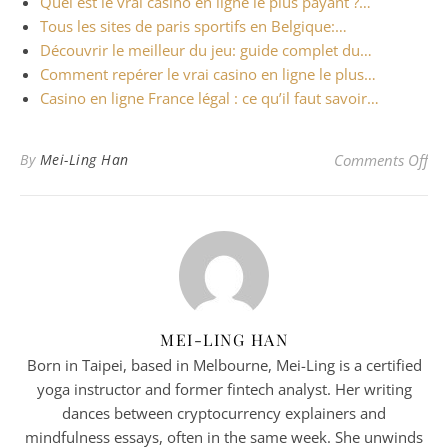
Quel est le vrai casino en ligne le plus payant ?…
Tous les sites de paris sportifs en Belgique:…
Découvrir le meilleur du jeu: guide complet du…
Comment repérer le vrai casino en ligne le plus…
Casino en ligne France légal : ce qu’il faut savoir…
on 
By
Mei-Ling Han
Comments Off
MEI-LING HAN
Born in Taipei, based in Melbourne, Mei-Ling is a certified
yoga instructor and former fintech analyst. Her writing
dances between cryptocurrency explainers and
mindfulness essays, often in the same week. She unwinds