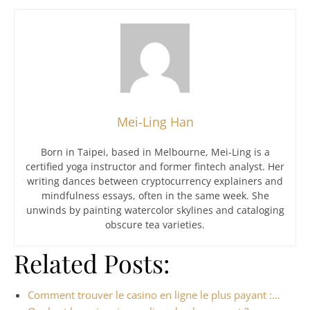
Mei-Ling Han
Born in Taipei, based in Melbourne, Mei-Ling is a
certified yoga instructor and former fintech analyst. Her
writing dances between cryptocurrency explainers and
mindfulness essays, often in the same week. She
unwinds by painting watercolor skylines and cataloging
obscure tea varieties.
Related Posts:
Comment trouver le casino en ligne le plus payant :…