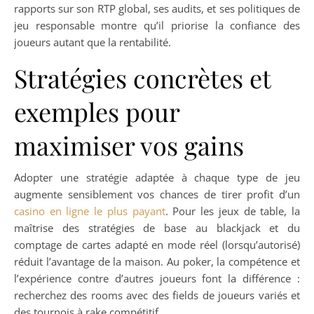
rapports sur son RTP global, ses audits, et ses politiques de
jeu responsable montre qu’il priorise la confiance des
joueurs autant que la rentabilité.
Stratégies concrètes et
exemples pour
maximiser vos gains
Adopter une stratégie adaptée à chaque type de jeu
augmente sensiblement vos chances de tirer profit d’un
casino en ligne le plus payant
. Pour les jeux de table, la
maîtrise des stratégies de base au blackjack et du
comptage de cartes adapté en mode réel (lorsqu’autorisé)
réduit l’avantage de la maison. Au poker, la compétence et
l’expérience contre d’autres joueurs font la différence :
recherchez des rooms avec des fields de joueurs variés et
des tournois à rake compétitif.