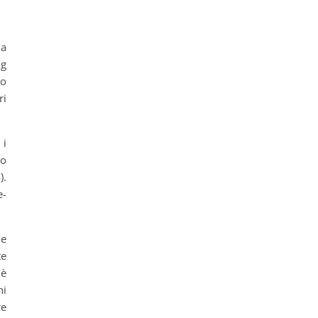
da
ng
io
ri
 i
io
).
e-
 e
te
 è
ni
re