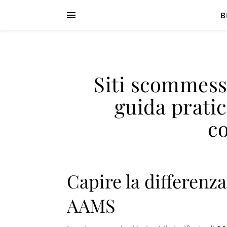
B
Siti scommess
guida prati
c
Capire la differenz
AAMS