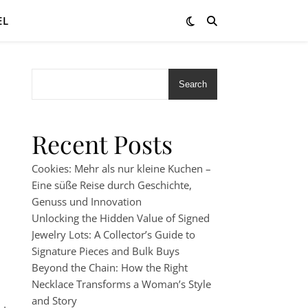
EL
Search
Recent Posts
Cookies: Mehr als nur kleine Kuchen –
Eine süße Reise durch Geschichte,
Genuss und Innovation
Unlocking the Hidden Value of Signed
Jewelry Lots: A Collector’s Guide to
Signature Pieces and Bulk Buys
Beyond the Chain: How the Right
Necklace Transforms a Woman’s Style
and Story