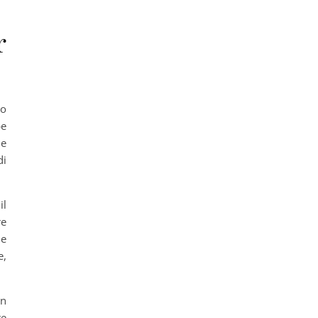
r
co
be
le
di
il
re
le
e,
on
re