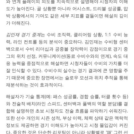
와 연계 플레이의 의도를 지속적으로 설명해야 시청자의 이해
도가 높아진다. 골 상황뿐 아니라 어시스트, 드리블 성공률, 압
박 상황에서의 기여도 같은 세부 지표를 곁들이면 해설의 깊이
가 더해진다.
김민재 경기 중계
는 수비 조직력, 클리어링 상황, 1:1 수비 능
력, 라인 컨트롤 등의 분석이 중요하다. 김민재는 수비형 센터
백으로서 수비 리더십과 공중볼 장악력이 강점이므로 경기 중
그의 위치 선정, 커뮤니케이션(동료 수비수와의 연계), 속도 대
응 능력을 중점적으로 해설하면 시청자들이 수비의 가치를 더
잘 인식할 수 있다. 수비수의 실수는 경기 결과에 큰 영향을 주
기 때문에 중요한 장면에서는 슬로우 모션과 위치 추적을 통해
재분석하는 것이 효과적이다.
해설자가 기술 통계(예: 패스 성공률, 경합 승률, 터클 횟수 등)
와 전술적 배치(라인 스피드, 센터백과 풀백의 역할 분담)를 결
합해 설명하면 초보 시청자도 전술 흐름을 파악하기 쉬워진다.
또한 선수 개인의 시즌 성적, 부상 이력, 체력 상태 같은 맥락적
정보도 제공하면 경기 이해도가 높아지고 시청 몰입감이 커진
다. 중요한 것은 단순한 리포팅이 아니라 상황별로 '왜' 그런 선