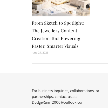
From Sketch to Spotlight:
The Jewellery Content
Creation Tool Powering
Faster, Smarter Visuals
June 24, 2026
For business inquiries, collaborations, or
partnerships, contact us at:
DodgeRam_2006@outlook.com