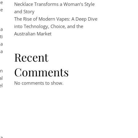
 e
Necklace Transforms a Woman’s Style
 e
and Story
The Rise of Modern Vapes: A Deep Dive
into Technology, Choice, and the
la
Australian Market
ti
ia
la
Recent
Comments
on
al
No comments to show.
el
za