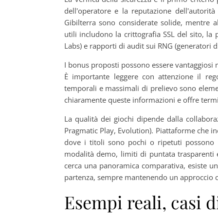
dell'operatore e la reputazione dell'autorit
Gibilterra sono considerate solide, mentre al
utili includono la crittografia SSL del sito, 
Labs) e rapporti di audit sui RNG (generatori d
I bonus proposti possono essere vantaggiosi ma
È importante leggere con attenzione il rego
temporali e massimali di prelievo sono elemen
chiaramente queste informazioni e offre termini
La qualità dei giochi dipende dalla collabor
Pragmatic Play, Evolution). Piattaforme che in
dove i titoli sono pochi o ripetuti possono r
modalità demo, limiti di puntata trasparenti e
cerca una panoramica comparativa, esiste u
partenza, sempre mantenendo un approccio cri
Esempi reali, casi d