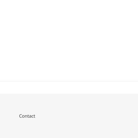
Contact