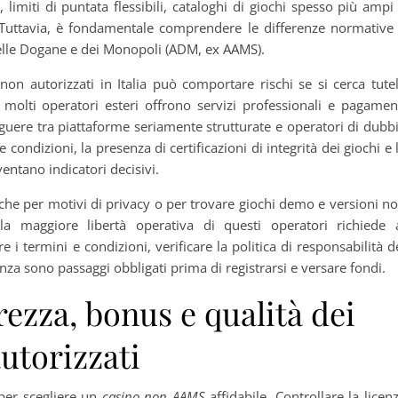
 limiti di puntata flessibili, cataloghi di giochi spesso più ampi
i. Tuttavia, è fondamentale comprendere le differenze normative
ia delle Dogane e dei Monopoli (ADM, ex AAMS).
 non autorizzati in Italia può comportare rischi se si cerca tute
, molti operatori esteri offrono servizi professionali e pagamen
guere tra piattaforme seriamente strutturate e operatori di dubb
 condizioni, la presenza di certificazioni di integrità dei giochi e 
entano indicatori decisivi.
nche per motivi di privacy o per trovare giochi demo e versioni n
, la maggiore libertà operativa di questi operatori richiede 
 termini e condizioni, verificare la politica di responsabilità d
enza sono passaggi obbligati prima di registrarsi e versare fondi.
ezza, bonus e qualità dei
autorizzati
o per scegliere un
casino non AAMS
affidabile. Controllare la licen