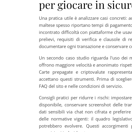
per giocare in sicu
Una pratica utile è analizzare casi concreti: 
maltese spesso riportano tempi di pagamento ra
incontrato difficoltà con piattaforme che us
prelievi, requisiti di verifica e clausole d
documentare ogni transazione e conservare com
Un secondo caso studio riguarda l'uso dei me
offrono maggiore velocità e anonimato rispet
Carte prepagate e criptovalute rappresenta
accettano questi strumenti. Prima di sceglier
FAQ del sito e nelle condizioni di servizio.
Consigli pratici per ridurre i rischi: impostar
disponibile, conservare screenshot delle tra
dati sensibili via chat non cifrata e preferir
delle normative vigenti: il quadro legislativ
potrebbero evolvere. Questi accorgimenti 