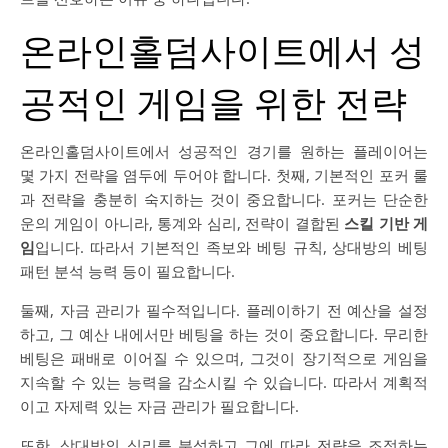
온라인홀덤사이트에서 성
공적인 게임을 위한 전략
온라인홀덤사이트에서 성공적인 경기를 원하는 플레이어는
몇 가지 전략을 염두에 두어야 합니다. 첫째, 기본적인 포커 룰
과 전략을 충분히 숙지하는 것이 중요합니다. 포커는 단순한
운의 게임이 아니라, 통계와 심리, 전략이 결합된
스킬 기반 게
임
입니다. 따라서 기본적인 족보와 베팅 규칙, 상대방의 베팅
패턴 분석 능력 등이 필요합니다.
둘째, 자금 관리가 필수적입니다. 플레이하기 전 예산을 설정
하고, 그 예산 내에서만 베팅을 하는 것이 중요합니다. 무리한
베팅은 패배로 이어질 수 있으며, 그것이 장기적으로 게임을
지속할 수 있는 능력을 감소시킬 수 있습니다. 따라서 계획적
이고 자제력 있는 자금 관리가 필요합니다.
또한, 상대방의 심리를 분석하고 그에 따라 전략을 조정하는