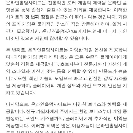
온라인홀덤사이트는 전통적인 포커 게임의 매력을 온라인 플
랫폼을 통해 손쉽게 즐길 수 있는 기회를 제공합니다. 이러한
사이트의
첫 번째 장점
은 접근성이 뛰어나다는 것입니다. 기존
의 포커 게임은 물리적인 장소에 직접 방문해야 하며, 일정 시
간이 필요했지만,
온라인홀덤사이트
에서는 언제 어디서나 인
터넷만 있으면 게임에 참여할 수 있습니다.
두 번째로, 온라인홀덤사이트는 다양한 게임 옵션을 제공합니
다. 다양한 게임 룸과 베팅 옵션은 모든 수준의 플레이어에게
맞춤형 경험을 제공합니다. 초보자부터 전문가까지 자신의 게
임 스타일과 예산에 맞는 룸을 선택할 수 있어 만족도가 높습
니다. 또한, 최신 기술의 도입으로 빠르고 안전한
결제 시스템
을 제공하며, 플레이어의 개인 정보와 자산 보호에 만전을 기
하고 있습니다.
마지막으로, 온라인홀덤사이트는 다양한 보너스와 혜택을 제
공합니다. 신규 가입자에게 주어지는 환영 보너스부터 게임 중
발생하는 포인트 시스템까지, 플레이어에게 추가적인
이익
을
제공합니다. 이러한 혜택은 많은 이용자들이 온라인홀덤사이
트를 선호하는 이유 중 하나입니다.