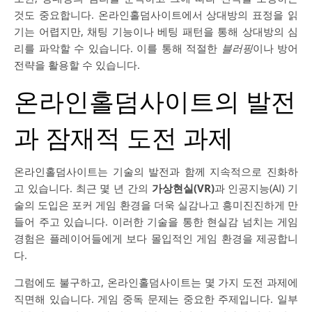
것도 중요합니다. 온라인홀덤사이트에서 상대방의 표정을 읽
기는 어렵지만, 채팅 기능이나 베팅 패턴을 통해 상대방의 심
리를 파악할 수 있습니다. 이를 통해 적절한
블러핑
이나 방어
전략을 활용할 수 있습니다.
온라인홀덤사이트의 발전
과 잠재적 도전 과제
온라인홀덤사이트는 기술의 발전과 함께 지속적으로 진화하
고 있습니다. 최근 몇 년 간의
가상현실(VR)
과 인공지능(AI) 기
술의 도입은 포커 게임 환경을 더욱 실감나고 흥미진진하게 만
들어 주고 있습니다. 이러한 기술을 통한 현실감 넘치는 게임
경험은 플레이어들에게 보다 몰입적인 게임 환경을 제공합니
다.
그럼에도 불구하고, 온라인홀덤사이트는 몇 가지 도전 과제에
직면해 있습니다. 게임 중독 문제는 중요한 주제입니다. 일부