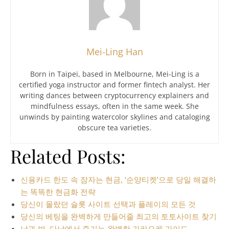
Mei-Ling Han
Born in Taipei, based in Melbourne, Mei-Ling is a
certified yoga instructor and former fintech analyst. Her
writing dances between cryptocurrency explainers and
mindfulness essays, often in the same week. She
unwinds by painting watercolor skylines and cataloging
obscure tea varieties.
Related Posts:
신용카드 한도 속 잠자는 현금, ‘순양티켓’으로 당일 해결하
는 똑똑한 현금화 전략
당신이 몰랐던 슬롯 사이트 선택과 플레이의 모든 것
당신의 베팅을 완벽하게 만들어줄 최고의 토토사이트 찾기
낮과 밤, 다낭에서 즐기는 완벽한 가라오케 가이드