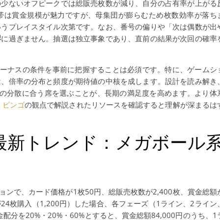
の少ないオフピークでは総販売枚数が減り、自分の占有率が上がる
帯は賞金規模が魅力ですが、母集団が膨らむため枚数効率が落ち
いうプレイスタイル次第です。なお、番号の偏りや「次は偶数が出
謬
に過ぎません。抽選は独立事象であり、直前の結果が次回の確率
ボーナスの条件を事前に把握することは必須です。特に、ゲームシ
は、倍率の分布と頻度が期待値の中核を成します。設計を読み解き
分の分散に合う席を選ぶことが、長期の満足度を高めます。より体
 ビンゴ
の観点で解説されたリソースを確認すると理解が深まるは
最新トレンド：メガボール
ョンで、カード価格が1枚50円、総販売枚数が2,400枚、賞金総額
24枚購入（1,200円）した場合、各フェーズ（1ライン、2ライン
分を20%・20%・60%とすると、賞金総額84,000円のうち、1