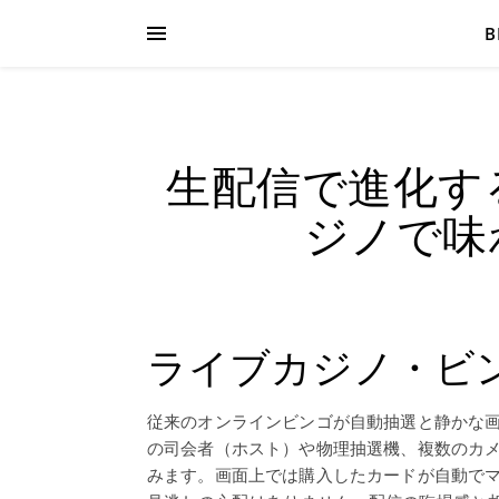
B
生配信で進化す
ジノで味
ライブカジノ・ビ
従来のオンラインビンゴが自動抽選と静かな
の司会者（ホスト）や物理抽選機、複数のカ
みます。画面上では購入したカードが自動で