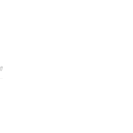
on 生配信で進化するビンゴ体験：ライブカジノで味わう戦略と
ff