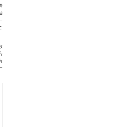
購
抽
ー
こ
数
合
資
ー