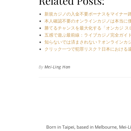
Related Posts:
新規カジノの入金不要ボーナスをマイナー路
本人確認不要のオンラインカジノは本当に
勝てるチャンスを最大化する「オンカジ ス
五感で遊ぶ最前線：ライブカジノ完全ガイ
知らないでは済まされない？オンラインカ
クリック一つで犯罪リスク？日本における
By
Mei-Ling Han
Born in Taipei, based in Melbourne, Mei-Lin