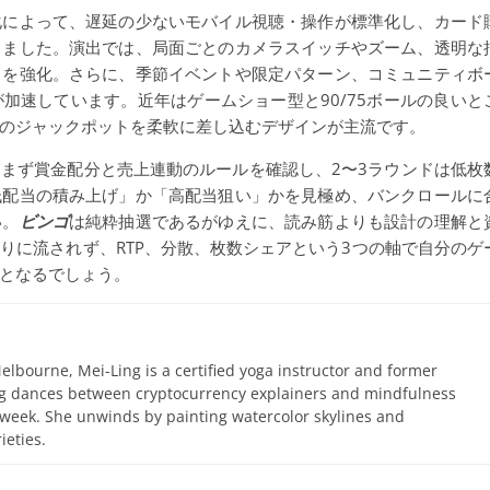
化によって、遅延の少ないモバイル視聴・操作が標準化し、カード
しました。演出では、局面ごとのカメラスイッチやズーム、透明な
」を強化。さらに、季節イベントや限定パターン、コミュニティボ
加速しています。近年はゲームショー型と90/75ボールの良いと
のジャックポットを柔軟に差し込むデザインが主流です。
まず賞金配分と売上連動のルールを確認し、2〜3ラウンドは低枚
低配当の積み上げ」か「高配当狙い」かを見極め、バンクロールに
い。
ビンゴ
は純粋抽選であるがゆえに、読み筋よりも設計の理解と
りに流されず、RTP、分散、枚数シェアという3つの軸で自分のゲ
となるでしょう。
elbourne, Mei-Ling is a certified yoga instructor and former
ing dances between cryptocurrency explainers and mindfulness
 week. She unwinds by painting watercolor skylines and
ieties.