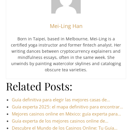
Mei-Ling Han
Born in Taipei, based in Melbourne, Mei-Ling is a
certified yoga instructor and former fintech analyst. Her
writing dances between cryptocurrency explainers and
mindfulness essays, often in the same week. She
unwinds by painting watercolor skylines and cataloging
obscure tea varieties.
Related Posts:
Guía definitiva para elegir las mejores casas de…
Guía experta 2025: el mapa definitivo para encontrar…
Mejores casinos online en México: guía experta para…
Guía experta de los mejores casinos online de…
Descubre el Mundo de los Casinos Online: Tu Guía…