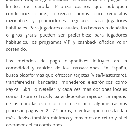
límites de retirada. Prioriza casinos que publiquen
condiciones claras, ofrezcan bonos con requisitos
razonables y promociones regulares para jugadores
habituales. Para jugadores casuales, los bonos sin depósito
o giros gratis pueden ser preferibles; para jugadores
habituales, los programas VIP y cashback añaden valor
sostenido.
Los métodos de pago disponibles influyen en la
comodidad y rapidez de las transacciones. En España,
busca plataformas que ofrezcan tarjetas (Visa/Mastercard),
transferencias bancarias, monederos electrónicos como
PayPal, Skrill o Neteller, y cada vez más opciones locales
como Bizum o Trustly para depósitos rápidos. La rapidez
de las retiradas es un factor diferenciador: algunos casinos
procesan pagos en 24-72 horas, mientras que otros tardan
más. Revisa también mínimos y máximos de retiro y si el
operador aplica comisiones.