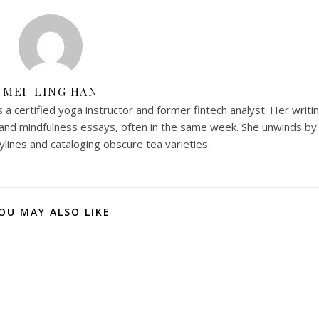
MEI-LING HAN
 a certified yoga instructor and former fintech analyst. Her writi
and mindfulness essays, often in the same week. She unwinds by
ylines and cataloging obscure tea varieties.
OU MAY ALSO LIKE