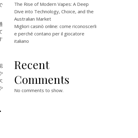
The Rise of Modern Vapes: A Deep
で
Dive into Technology, Choice, and the
Australian Market
通
Migliori casinò online: come riconoscerli
て
e perché contano per il giocatore
す
italiano
）
Recent
認
や
Comments
欠
や
No comments to show.
ー