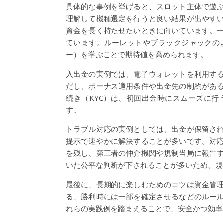
具体的な事例を挙げると、スロット主体で遊
理解して機種選定を行うと良い結果が出やす
資金を長く持たせたいときに向いています。
ています。ルーレットやブラックジャックの
ー）を学ぶことで期待値を高められます。
入出金の実例では、電子ウォレットを利用す
だし、ボーナス適用条件や出金先の制約があ
続き（KYC）は、初回出金時にスムーズに
す。
トラブル対応の実例としては、出金が保留さ
提示で速やかに解決することが多いです。対
を残し、第三者の仲介機関や規制当局に報告
いた公平な判断が下されることが多いため、規
最後に、長期的に楽しむためのコツは資金管
る、勝利時には一部を確定させるなどのルー
れらの実践例を踏まえることで、安全かつ効率