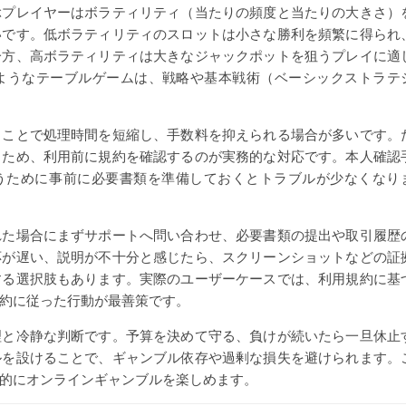
ぶプレイヤーはボラティリティ（当たりの頻度と当たりの大きさ）
いです。低ボラティリティのスロットは小さな勝利を頻繁に得られ
一方、高ボラティリティは大きなジャックポットを狙うプレイに適
ようなテーブルゲームは、戦略や基本戦術（ベーシックストラテ
ることで処理時間を短縮し、手数料を抑えられる場合が多いです。
るため、利用前に規約を確認するのが実務的な対応です。本人確認
行うために事前に必要書類を準備しておくとトラブルが少なくなり
れた場合にまずサポートへ問い合わせ、必要書類の提出や取引履歴
応が遅い、説明が不十分と感じたら、スクリーンショットなどの証
する選択肢もあります。実際のユーザーケースでは、利用規約に基
約に従った行動が最善策です。
理と冷静な判断です。予算を決めて守る、負けが続いたら一旦休止
ルを設けることで、ギャンブル依存や過剰な損失を避けられます。
的にオンラインギャンブルを楽しめます。