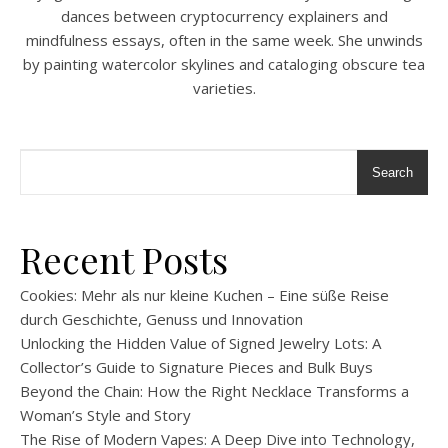
dances between cryptocurrency explainers and
mindfulness essays, often in the same week. She unwinds
by painting watercolor skylines and cataloging obscure tea
varieties.
Search
Recent Posts
Cookies: Mehr als nur kleine Kuchen – Eine süße Reise
durch Geschichte, Genuss und Innovation
Unlocking the Hidden Value of Signed Jewelry Lots: A
Collector’s Guide to Signature Pieces and Bulk Buys
Beyond the Chain: How the Right Necklace Transforms a
Woman’s Style and Story
The Rise of Modern Vapes: A Deep Dive into Technology,