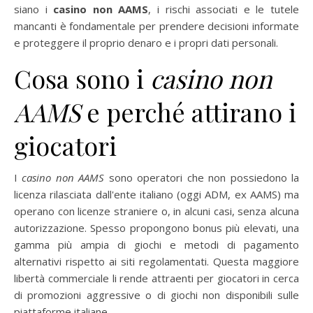
siano i
casino non AAMS
, i rischi associati e le tutele
mancanti è fondamentale per prendere decisioni informate
e proteggere il proprio denaro e i propri dati personali.
Cosa sono i
casino non
AAMS
e perché attirano i
giocatori
I
casino non AAMS
sono operatori che non possiedono la
licenza rilasciata dall'ente italiano (oggi ADM, ex AAMS) ma
operano con licenze straniere o, in alcuni casi, senza alcuna
autorizzazione. Spesso propongono bonus più elevati, una
gamma più ampia di giochi e metodi di pagamento
alternativi rispetto ai siti regolamentati. Questa maggiore
libertà commerciale li rende attraenti per giocatori in cerca
di promozioni aggressive o di giochi non disponibili sulle
piattaforme italiane.