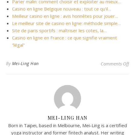
Parier malin: comment choisir et exploiter au mieux…
Casino en ligne Belgique nouveau : tout ce qu’il…
Meilleur casino en ligne : avis honnêtes pour jouer…
Le meilleur site de casino en ligne: méthode simple…
Site de paris sportifs : maîtriser les cotes, la…
Casino en ligne en France : ce que signifie vraiment
“légal”
on 
By
Mei-Ling Han
Comments Off
MEI-LING HAN
Born in Taipei, based in Melbourne, Mei-Ling is a certified
yoga instructor and former fintech analyst. Her writing