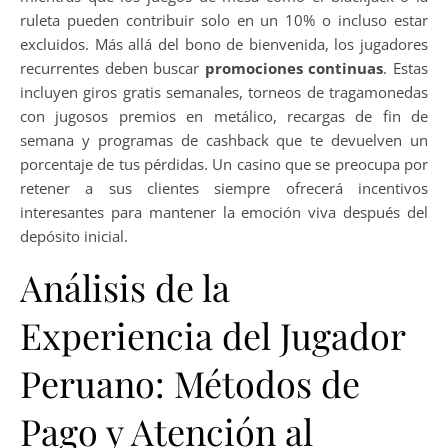
ruleta pueden contribuir solo en un 10% o incluso estar
excluidos. Más allá del bono de bienvenida, los jugadores
recurrentes deben buscar
promociones continuas
. Estas
incluyen giros gratis semanales, torneos de tragamonedas
con jugosos premios en metálico, recargas de fin de
semana y programas de cashback que te devuelven un
porcentaje de tus pérdidas. Un casino que se preocupa por
retener a sus clientes siempre ofrecerá incentivos
interesantes para mantener la emoción viva después del
depósito inicial.
Análisis de la
Experiencia del Jugador
Peruano: Métodos de
Pago y Atención al