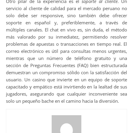
Otro pilar de la experiencia es el
soporte al cliente
. Un
servicio al cliente de calidad para el mercado peruano no
solo debe ser responsive, sino también debe ofrecer
soporte en español y, preferiblemente, a través de
múltiples canales. El chat en vivo es, sin duda, el método
más valorado por su inmediatez, permitiendo resolver
problemas de apuestas o transacciones en tiempo real. El
correo electrónico es útil para consultas menos urgentes,
mientras que un número de teléfono gratuito y una
sección de Preguntas Frecuentes (FAQ) bien estructurada
demuestran un compromiso sólido con la satisfacción del
usuario. Un casino que invierte en un equipo de soporte
capacitado y empático está invirtiendo en la lealtad de sus
jugadores, asegurando que cualquier inconveniente sea
solo un pequeño bache en el camino hacia la diversión.