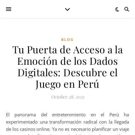
BLOG
Tu Puerta de Acceso a la
Emoción de los Dados
Digitales: Descubre el
Juego en Perú
October 28, 2025
El panorama del entretenimiento en el Perú ha
experimentado una transformación radical con la llegada
de los casinos online. Ya no es necesario planificar un viaje