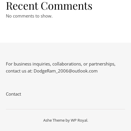
Recent Comments
No comments to show.
For business inquiries, collaborations, or partnerships,
contact us at:
DodgeRam_2006@outlook.com
Contact
Ashe Theme by
WP Royal
.