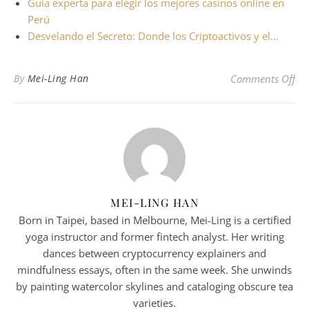
Guía experta para elegir los mejores casinos online en
Perú
Desvelando el Secreto: Donde los Criptoactivos y el…
on 
By
Mei-Ling Han
Comments Off
MEI-LING HAN
Born in Taipei, based in Melbourne, Mei-Ling is a certified
yoga instructor and former fintech analyst. Her writing
dances between cryptocurrency explainers and
mindfulness essays, often in the same week. She unwinds
by painting watercolor skylines and cataloging obscure tea
varieties.