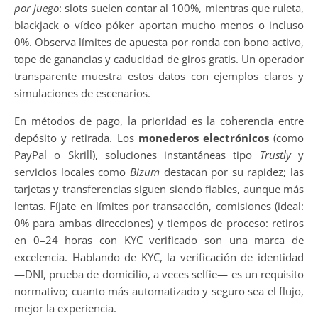
por juego
: slots suelen contar al 100%, mientras que ruleta,
blackjack o vídeo póker aportan mucho menos o incluso
0%. Observa límites de apuesta por ronda con bono activo,
tope de ganancias y caducidad de giros gratis. Un operador
transparente muestra estos datos con ejemplos claros y
simulaciones de escenarios.
En métodos de pago, la prioridad es la coherencia entre
depósito y retirada. Los
monederos electrónicos
(como
PayPal o Skrill), soluciones instantáneas tipo
Trustly
y
servicios locales como
Bizum
destacan por su rapidez; las
tarjetas y transferencias siguen siendo fiables, aunque más
lentas. Fíjate en límites por transacción, comisiones (ideal:
0% para ambas direcciones) y tiempos de proceso: retiros
en 0–24 horas con KYC verificado son una marca de
excelencia. Hablando de KYC, la verificación de identidad
—DNI, prueba de domicilio, a veces selfie— es un requisito
normativo; cuanto más automatizado y seguro sea el flujo,
mejor la experiencia.