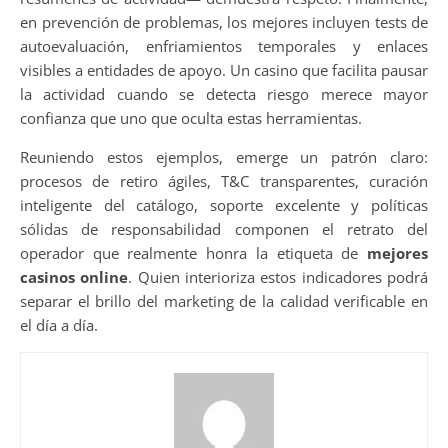
en prevención de problemas, los mejores incluyen tests de
autoevaluación, enfriamientos temporales y enlaces
visibles a entidades de apoyo. Un casino que facilita pausar
la actividad cuando se detecta riesgo merece mayor
confianza que uno que oculta estas herramientas.
Reuniendo estos ejemplos, emerge un patrón claro:
procesos de retiro ágiles, T&C transparentes, curación
inteligente del catálogo, soporte excelente y políticas
sólidas de responsabilidad componen el retrato del
operador que realmente honra la etiqueta de
mejores
casinos online
. Quien interioriza estos indicadores podrá
separar el brillo del marketing de la calidad verificable en
el día a día.