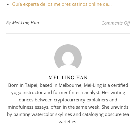
Guía experta de los mejores casinos online de…
on 
By
Mei-Ling Han
Comments Off
MEI-LING HAN
Born in Taipei, based in Melbourne, Mei-Ling is a certified
yoga instructor and former fintech analyst. Her writing
dances between cryptocurrency explainers and
mindfulness essays, often in the same week. She unwinds
by painting watercolor skylines and cataloging obscure tea
varieties.