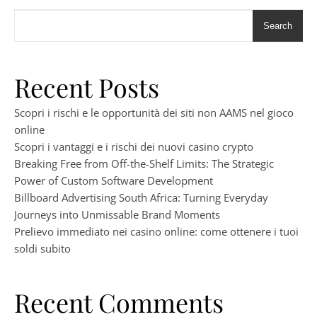
Search
Recent Posts
Scopri i rischi e le opportunità dei siti non AAMS nel gioco
online
Scopri i vantaggi e i rischi dei nuovi casino crypto
Breaking Free from Off-the-Shelf Limits: The Strategic
Power of Custom Software Development
Billboard Advertising South Africa: Turning Everyday
Journeys into Unmissable Brand Moments
Prelievo immediato nei casino online: come ottenere i tuoi
soldi subito
Recent Comments