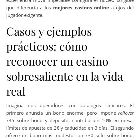
experiencia móvil impecable configura el núcleo tangible
que diferencia a los
mejores casinos online
a ojos del
jugador exigente.
Casos y ejemplos
prácticos: cómo
reconocer un casino
sobresaliente en la vida
real
Imagina dos operadores con catálogos similares. El
primero anuncia un bono enorme, pero impone
rollover
x45 sobre bono y depósito, contribución 10% en mesa,
límites de apuesta de 2€ y caducidad en 3 días. El segundo
ofrece un bono más modesto con x30 solo sobre bono,