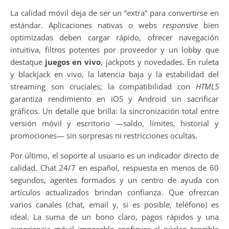
La calidad móvil deja de ser un “extra” para convertirse en
estándar. Aplicaciones nativas o webs
responsive
bien
optimizadas deben cargar rápido, ofrecer navegación
intuitiva, filtros potentes por proveedor y un lobby que
destaque
juegos en vivo
, jackpots y novedades. En ruleta
y blackjack en vivo, la latencia baja y la estabilidad del
streaming son cruciales; la compatibilidad con
HTML5
garantiza rendimiento en iOS y Android sin sacrificar
gráficos. Un detalle que brilla: la sincronización total entre
versión móvil y escritorio —saldo, límites, historial y
promociones— sin sorpresas ni restricciones ocultas.
Por último, el soporte al usuario es un indicador directo de
calidad. Chat 24/7 en español, respuesta en menos de 60
segundos, agentes formados y un centro de ayuda con
artículos actualizados brindan confianza. Que ofrezcan
varios canales (chat, email y, si es posible, teléfono) es
ideal. La suma de un bono claro, pagos rápidos y una