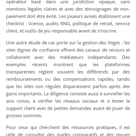
opérateur basé dans une juridiction opaque, sans
mentions légales claires et avec des témoignages de non-
paiement doit être évité. Les joueurs avisés établissent une
checklist : licence, audits RNG, politique de retrait, service
client, et outils de jeu responsable avant de s’inscrire.
Une autre étude de cas porte sur la gestion des litiges : les
sites dignes de confiance offrent des canaux de recours et
collaborent avec des médiateurs indépendants. Des
exemples récents montrent que les plateformes
transparentes règlent souvent les différends par des
remboursements ou des compensations rapides, tandis
que les sites non régulés disparaissent parfois après des
gains importants. La diligence consiste aussi à surveiller les
avis conso, à vérifier les réseaux sociaux et à tester le
support client avec de petites demandes avant de jouer de
grosses sommes.
Pour ceux qui cherchent des ressources pratiques, il est
utile de consulter des guides comparatifs et des revues