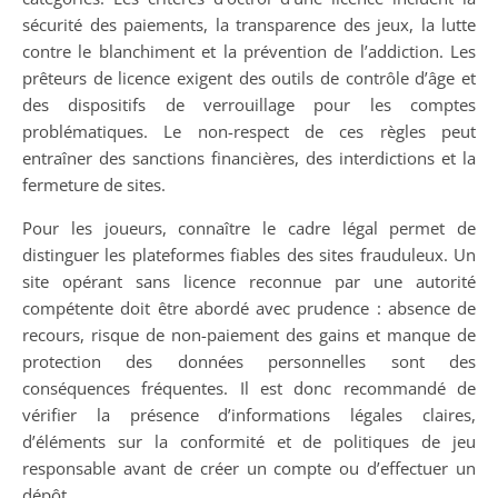
sécurité des paiements, la transparence des jeux, la lutte
contre le blanchiment et la prévention de l’addiction. Les
prêteurs de licence exigent des outils de contrôle d’âge et
des dispositifs de verrouillage pour les comptes
problématiques. Le non-respect de ces règles peut
entraîner des sanctions financières, des interdictions et la
fermeture de sites.
Pour les joueurs, connaître le cadre légal permet de
distinguer les plateformes fiables des sites frauduleux. Un
site opérant sans licence reconnue par une autorité
compétente doit être abordé avec prudence : absence de
recours, risque de non-paiement des gains et manque de
protection des données personnelles sont des
conséquences fréquentes. Il est donc recommandé de
vérifier la présence d’informations légales claires,
d’éléments sur la conformité et de politiques de jeu
responsable avant de créer un compte ou d’effectuer un
dépôt.