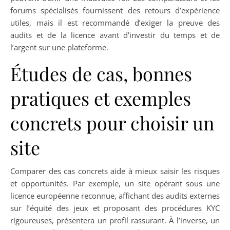
forums spécialisés fournissent des retours d’expérience
utiles, mais il est recommandé d’exiger la preuve des
audits et de la licence avant d’investir du temps et de
l’argent sur une plateforme.
Études de cas, bonnes
pratiques et exemples
concrets pour choisir un
site
Comparer des cas concrets aide à mieux saisir les risques
et opportunités. Par exemple, un site opérant sous une
licence européenne reconnue, affichant des audits externes
sur l’équité des jeux et proposant des procédures KYC
rigoureuses, présentera un profil rassurant. À l’inverse, un