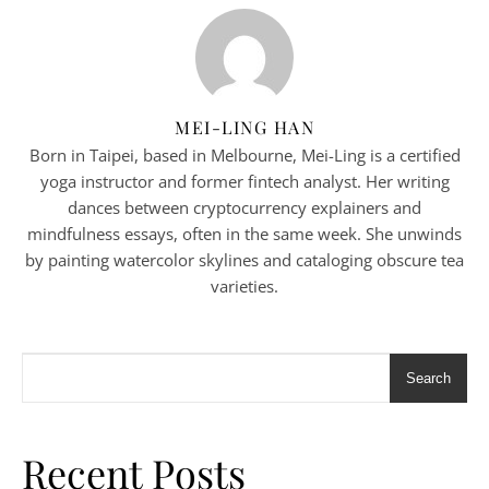
MEI-LING HAN
Born in Taipei, based in Melbourne, Mei-Ling is a certified
yoga instructor and former fintech analyst. Her writing
dances between cryptocurrency explainers and
mindfulness essays, often in the same week. She unwinds
by painting watercolor skylines and cataloging obscure tea
varieties.
Search
Recent Posts