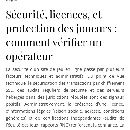
Sécurité, licences, et
protection des joueurs :
comment vérifier un
opérateur
La sécurité d’un site de jeu en ligne passe par plusieurs
facteurs techniques et administratifs. Du point de vue
technique, la sécurisation des transactions par chiffrement
SSL, des audits réguliers de sécurité et des serveurs
hébergés dans des juridictions réputées sont des signaux
positifs. Administrativement, la présence d’une licence,
d’informations légales (raison sociale, adresse, conditions
générales) et de certifications indépendantes (audits de
l’équité des jeux, rapports RNG) renforcent la confiance. La