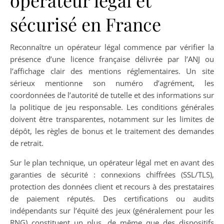
opérateur légal et
sécurisé en France
Reconnaître un opérateur légal commence par vérifier la
présence d’une licence française délivrée par l’ANJ ou
l’affichage clair des mentions réglementaires. Un site
sérieux mentionne son numéro d’agrément, les
coordonnées de l’autorité de tutelle et des informations sur
la politique de jeu responsable. Les conditions générales
doivent être transparentes, notamment sur les limites de
dépôt, les règles de bonus et le traitement des demandes
de retrait.
Sur le plan technique, un opérateur légal met en avant des
garanties de sécurité : connexions chiffrées (SSL/TLS),
protection des données client et recours à des prestataires
de paiement réputés. Des certifications ou audits
indépendants sur l’équité des jeux (généralement pour les
RNG) constituent un plus, de même que des dispositifs