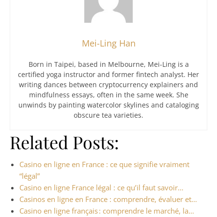
Mei-Ling Han
Born in Taipei, based in Melbourne, Mei-Ling is a
certified yoga instructor and former fintech analyst. Her
writing dances between cryptocurrency explainers and
mindfulness essays, often in the same week. She
unwinds by painting watercolor skylines and cataloging
obscure tea varieties.
Related Posts:
Casino en ligne en France : ce que signifie vraiment
“légal”
Casino en ligne France légal : ce qu’il faut savoir…
Casinos en ligne en France : comprendre, évaluer et…
Casino en ligne français : comprendre le marché, la…