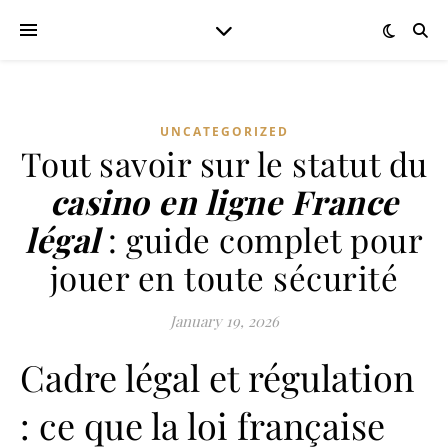
UNCATEGORIZED
Tout savoir sur le statut du
casino en ligne France
légal
: guide complet pour
jouer en toute sécurité
January 19, 2026
Cadre légal et régulation
: ce que la loi française