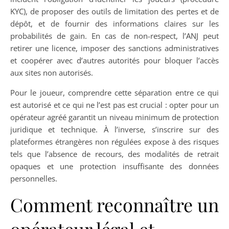
KYC), de proposer des outils de limitation des pertes et de
dépôt, et de fournir des informations claires sur les
probabilités de gain. En cas de non-respect, l’ANJ peut
retirer une licence, imposer des sanctions administratives
et coopérer avec d’autres autorités pour bloquer l’accès
aux sites non autorisés.
Pour le joueur, comprendre cette séparation entre ce qui
est autorisé et ce qui ne l’est pas est crucial : opter pour un
opérateur agréé garantit un niveau minimum de protection
juridique et technique. À l’inverse, s’inscrire sur des
plateformes étrangères non régulées expose à des risques
tels que l’absence de recours, des modalités de retrait
opaques et une protection insuffisante des données
personnelles.
Comment reconnaître un