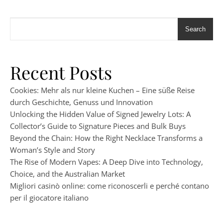
Search
Recent Posts
Cookies: Mehr als nur kleine Kuchen – Eine süße Reise
durch Geschichte, Genuss und Innovation
Unlocking the Hidden Value of Signed Jewelry Lots: A
Collector’s Guide to Signature Pieces and Bulk Buys
Beyond the Chain: How the Right Necklace Transforms a
Woman’s Style and Story
The Rise of Modern Vapes: A Deep Dive into Technology,
Choice, and the Australian Market
Migliori casinò online: come riconoscerli e perché contano
per il giocatore italiano