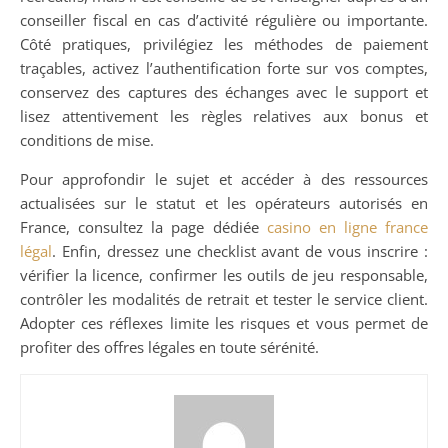
conseiller fiscal en cas d’activité régulière ou importante.
Côté pratiques, privilégiez les méthodes de paiement
traçables, activez l’authentification forte sur vos comptes,
conservez des captures des échanges avec le support et
lisez attentivement les règles relatives aux bonus et
conditions de mise.
Pour approfondir le sujet et accéder à des ressources
actualisées sur le statut et les opérateurs autorisés en
France, consultez la page dédiée
casino en ligne france
légal
. Enfin, dressez une checklist avant de vous inscrire :
vérifier la licence, confirmer les outils de jeu responsable,
contrôler les modalités de retrait et tester le service client.
Adopter ces réflexes limite les risques et vous permet de
profiter des offres légales en toute sérénité.