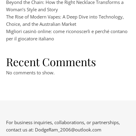
Beyond the Chain: How the Right Necklace Transforms a
Woman’s Style and Story
The Rise of Modern Vapes: A Deep Dive into Technology,
Choice, and the Australian Market
Migliori casinò online: come riconoscerli e perché contano
per il giocatore italiano
Recent Comments
No comments to show.
For business inquiries, collaborations, or partnerships,
contact us at:
DodgeRam_2006@outlook.com