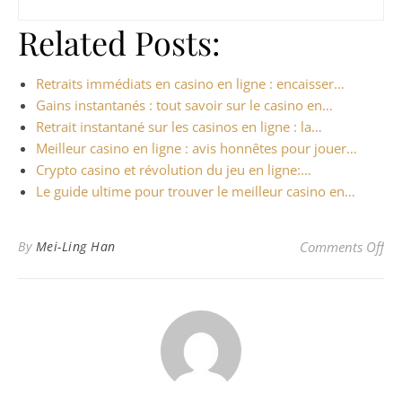
Related Posts:
Retraits immédiats en casino en ligne : encaisser…
Gains instantanés : tout savoir sur le casino en…
Retrait instantané sur les casinos en ligne : la…
Meilleur casino en ligne : avis honnêtes pour jouer…
Crypto casino et révolution du jeu en ligne:…
Le guide ultime pour trouver le meilleur casino en…
on 
By
Mei-Ling Han
Comments Off