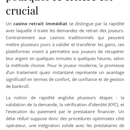
crucial
Un
casino retrait immédiat
se distingue par la rapidité
avec laquelle il traite les demandes de retrait des joueurs.
Contrairement aux casinos traditionnels qui peuvent
mettre plusieurs jours à valider et transférer les gains, ces
plateformes visent à permettre aux joueurs de récupérer
leur argent en quelques minutes à quelques heures, selon
la méthode choisie. Pour le joueur moderne, la promesse
d’un traitement quasi instantané représente un avantage
significatif en termes de confort, de confiance et de gestion
de bankroll.
La notion de rapidité englobe plusieurs étapes : la
validation de la demande, la vérification d’identité (KYC), et
l’exécution du paiement par le prestataire financier. Un
délai réduit suppose donc des procédures optimisées côté
opérateur, une intégration solide avec les prestataires de