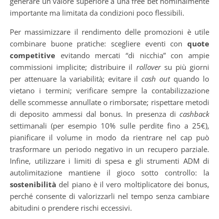
generare un valore superiore a una free bet nominalmente
importante ma limitata da condizioni poco flessibili.
Per massimizzare il rendimento delle promozioni è utile
combinare buone pratiche: scegliere eventi con
quote
competitive
evitando mercati “di nicchia” con ampie
commissioni implicite; distribuire il
rollover
su più giorni
per attenuare la variabilità; evitare il
cash out
quando lo
vietano i termini; verificare sempre la contabilizzazione
delle scommesse annullate o rimborsate; rispettare metodi
di deposito ammessi dal bonus. In presenza di
cashback
settimanali (per esempio 10% sulle perdite fino a 25€),
pianificare il volume in modo da rientrare nel cap può
trasformare un periodo negativo in un recupero parziale.
Infine, utilizzare i limiti di spesa e gli strumenti ADM di
autolimitazione mantiene il gioco sotto controllo: la
sostenibilità
del piano è il vero moltiplicatore dei bonus,
perché consente di valorizzarli nel tempo senza cambiare
abitudini o prendere rischi eccessivi.