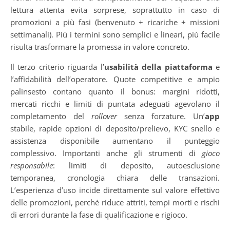
lettura attenta evita sorprese, soprattutto in caso di
promozioni a più fasi (benvenuto + ricariche + missioni
settimanali). Più i termini sono semplici e lineari, più facile
risulta trasformare la promessa in valore concreto.
Il terzo criterio riguarda l’
usabilità della piattaforma
e
l’affidabilità dell’operatore. Quote competitive e ampio
palinsesto contano quanto il bonus: margini ridotti,
mercati ricchi e limiti di puntata adeguati agevolano il
completamento del
rollover
senza forzature. Un’
app
stabile, rapide opzioni di deposito/prelievo, KYC snello e
assistenza disponibile aumentano il punteggio
complessivo. Importanti anche gli strumenti di
gioco
responsabile
: limiti di deposito, autoesclusione
temporanea, cronologia chiara delle transazioni.
L’esperienza d’uso incide direttamente sul valore effettivo
delle promozioni, perché riduce attriti, tempi morti e rischi
di errori durante la fase di qualificazione e rigioco.