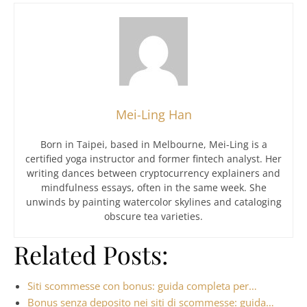
Mei-Ling Han
Born in Taipei, based in Melbourne, Mei-Ling is a
certified yoga instructor and former fintech analyst. Her
writing dances between cryptocurrency explainers and
mindfulness essays, often in the same week. She
unwinds by painting watercolor skylines and cataloging
obscure tea varieties.
Related Posts:
Siti scommesse con bonus: guida completa per…
Bonus senza deposito nei siti di scommesse: guida…