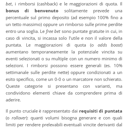
bet
, i rimborsi (cashback) e le maggiorazioni di quota. Il
bonus di benvenuto
solitamente prevede una
percentuale sul primo deposito (ad esempio 100% fino a
un tetto massimo) oppure un rimborso sulle prime perdite
entro una soglia. Le
free bet
sono puntate gratuite in cui, in
caso di vincita, si incassa solo l’utile e non il valore della
puntata. Le maggiorazioni di quota (o
odds boost
)
aumentano temporaneamente la potenziale vincita su
eventi selezionati o su multiple con un numero minimo di
selezioni. I rimborsi possono essere generali (es. 10%
settimanale sulle perdite nette) oppure condizionati a un
esito specifico, come un 0-0 o un marcatore non schierato.
Queste categorie si presentano con varianti, ma
condividono elementi chiave da comprendere prima di
aderire.
Il punto cruciale è rappresentato dai
requisiti di puntata
(o
rollover
): quanti volumi bisogna generare e con quali
limiti per rendere prelevabili eventuali vincite derivanti dal