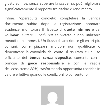
giusto sul live, senza superare la scadenza, può migliorare
significativamente il rapporto tra rischio e rendimento.
Infine, l’operatività concreta: completare la verifica
documento subito dopo la registrazione, annotare
scadenze, monitorare il rispetto di
quote minime
e del
rollover
, evitare il
cash out
se vietato e non utilizzare
metodi non ammessi. Un flusso chiaro riduce gli errori più
comuni, come piazzare multiple non qualificate o
dimenticare la convalida del conto. Il risultato è un uso
efficiente dei
bonus senza deposito
, coerente con i
principi di
gioco responsabile
e con le regole
dell’ecosistema
ADM
, trasformando opportunità teoriche in
valore effettivo quando le condizioni lo consentono.