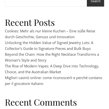
Search
Recent Posts
Cookies: Mehr als nur kleine Kuchen – Eine süße Reise
durch Geschichte, Genuss und Innovation
Unlocking the Hidden Value of Signed Jewelry Lots: A
Collector’s Guide to Signature Pieces and Bulk Buys
Beyond the Chain: How the Right Necklace Transforms a
Woman’s Style and Story
The Rise of Modern Vapes: A Deep Dive into Technology,
Choice, and the Australian Market
Migliori casinò online: come riconoscerli e perché contano
per il giocatore italiano
Recent Comments