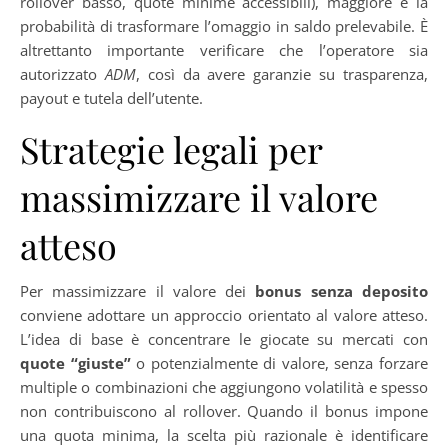
rollover basso, quote minime accessibili), maggiore è la
probabilità di trasformare l’omaggio in saldo prelevabile. È
altrettanto importante verificare che l’operatore sia
autorizzato
ADM
, così da avere garanzie su trasparenza,
payout e tutela dell’utente.
Strategie legali per
massimizzare il valore
atteso
Per massimizzare il valore dei
bonus senza deposito
conviene adottare un approccio orientato al valore atteso.
L’idea di base è concentrare le giocate su mercati con
quote “giuste”
o potenzialmente di valore, senza forzare
multiple o combinazioni che aggiungono volatilità e spesso
non contribuiscono al rollover. Quando il bonus impone
una quota minima, la scelta più razionale è identificare