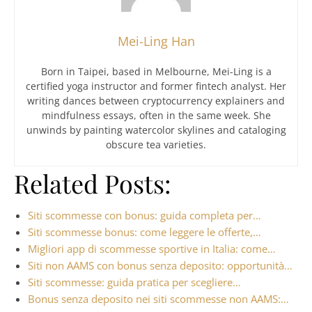
Mei-Ling Han
Born in Taipei, based in Melbourne, Mei-Ling is a
certified yoga instructor and former fintech analyst. Her
writing dances between cryptocurrency explainers and
mindfulness essays, often in the same week. She
unwinds by painting watercolor skylines and cataloging
obscure tea varieties.
Related Posts:
Siti scommesse con bonus: guida completa per…
Siti scommesse bonus: come leggere le offerte,…
Migliori app di scommesse sportive in Italia: come…
Siti non AAMS con bonus senza deposito: opportunità…
Siti scommesse: guida pratica per scegliere…
Bonus senza deposito nei siti scommesse non AAMS:…