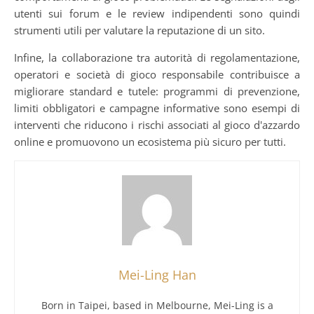
utenti sui forum e le review indipendenti sono quindi
strumenti utili per valutare la reputazione di un sito.
Infine, la collaborazione tra autorità di regolamentazione,
operatori e società di gioco responsabile contribuisce a
migliorare standard e tutele: programmi di prevenzione,
limiti obbligatori e campagne informative sono esempi di
interventi che riducono i rischi associati al gioco d'azzardo
online e promuovono un ecosistema più sicuro per tutti.
Mei-Ling Han
Born in Taipei, based in Melbourne, Mei-Ling is a