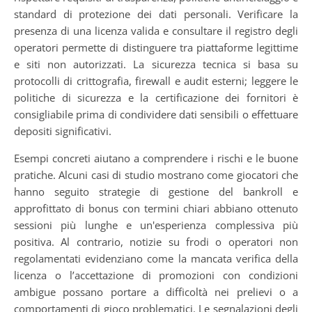
standard di protezione dei dati personali. Verificare la
presenza di una licenza valida e consultare il registro degli
operatori permette di distinguere tra piattaforme legittime
e siti non autorizzati. La sicurezza tecnica si basa su
protocolli di crittografia, firewall e audit esterni; leggere le
politiche di sicurezza e la certificazione dei fornitori è
consigliabile prima di condividere dati sensibili o effettuare
depositi significativi.
Esempi concreti aiutano a comprendere i rischi e le buone
pratiche. Alcuni casi di studio mostrano come giocatori che
hanno seguito strategie di gestione del bankroll e
approfittato di bonus con termini chiari abbiano ottenuto
sessioni più lunghe e un'esperienza complessiva più
positiva. Al contrario, notizie su frodi o operatori non
regolamentati evidenziano come la mancata verifica della
licenza o l’accettazione di promozioni con condizioni
ambigue possano portare a difficoltà nei prelievi o a
comportamenti di gioco problematici. Le segnalazioni degli