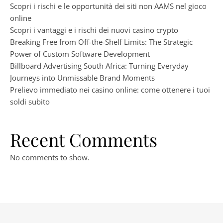
Scopri i rischi e le opportunità dei siti non AAMS nel gioco
online
Scopri i vantaggi e i rischi dei nuovi casino crypto
Breaking Free from Off-the-Shelf Limits: The Strategic
Power of Custom Software Development
Billboard Advertising South Africa: Turning Everyday
Journeys into Unmissable Brand Moments
Prelievo immediato nei casino online: come ottenere i tuoi
soldi subito
Recent Comments
No comments to show.