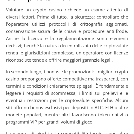
Valutare un crypto casino richiede un esame attento di
diversi fattori. Prima di tutto, la sicurezza: controllare che
l'operatore utilizzi protocolli di crittografia aggiornati,
conservazione sicura delle chiavi e procedure anti-frode.
Anche la licenza e la regolamentazione sono elementi
decisivi; benché la natura decentralizzata delle criptovalute
renda le giurisdizioni complesse, un operatore con licenze
riconosciute tende a offrire maggiori garanzie legali.
In secondo luogo, i bonus e le promozioni: i migliori crypto
casino propongono offerte competitive ma trasparenti, con
termini e condizioni chiaramente spiegati. È fondamentale
leggere i requisiti di scommessa, i limiti sui prelievi e le
eventuali restrizioni per le criptovalute specifiche. Alcuni
siti offrono bonus esclusivi per depositi in BTC, ETH o altre
monete popolari, mentre altri favoriscono token nativi o
programmi VIP per grandi volumi di gioco.
La gamma di giochi e la compatibilità tecnica sono altre