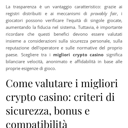
La trasparenza è un vantaggio caratteristico: grazie ai
registri distribuiti e ai meccanismi di
provably fair
, i
giocatori possono verificare l'equità di singole giocate,
aumentando la fiducia nel sistema. Tuttavia, è importante
ricordare che questi benefici devono essere valutati
insieme a considerazioni sulla sicurezza personale, sulla
reputazione dell'operatore e sulle normative del proprio
paese. Scegliere tra i
migliori crypto casino
significa
bilanciare velocità, anonimato e affidabilità in base alle
proprie esigenze di gioco.
Come valutare i migliori
crypto casino: criteri di
sicurezza, bonus e
compatibilità