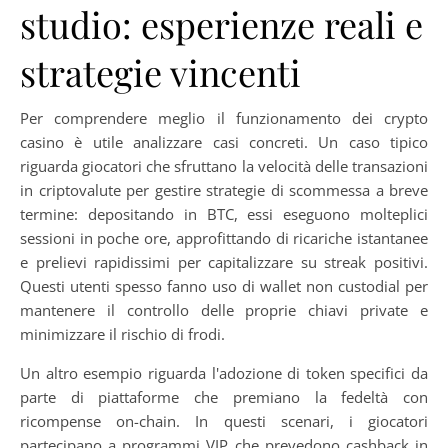
studio: esperienze reali e
strategie vincenti
Per comprendere meglio il funzionamento dei crypto
casino è utile analizzare casi concreti. Un caso tipico
riguarda giocatori che sfruttano la velocità delle transazioni
in criptovalute per gestire strategie di scommessa a breve
termine: depositando in BTC, essi eseguono molteplici
sessioni in poche ore, approfittando di ricariche istantanee
e prelievi rapidissimi per capitalizzare su streak positivi.
Questi utenti spesso fanno uso di wallet non custodial per
mantenere il controllo delle proprie chiavi private e
minimizzare il rischio di frodi.
Un altro esempio riguarda l'adozione di token specifici da
parte di piattaforme che premiano la fedeltà con
ricompense on-chain. In questi scenari, i giocatori
partecipano a programmi VIP che prevedono cashback in