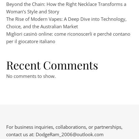
Beyond the Chain: How the Right Necklace Transforms a
Woman’s Style and Story
The Rise of Modern Vapes: A Deep Dive into Technology,
Choice, and the Australian Market
Migliori casinò online: come riconoscerli e perché contano
per il giocatore italiano
Recent Comments
No comments to show.
For business inquiries, collaborations, or partnerships,
contact us at:
DodgeRam_2006@outlook.com