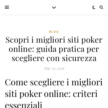
BLOG
Scopri i migliori siti poker
online: guida pratica per
scegliere con sicurezza
May 31, 2026
Come scegliere i migliori
siti poker online: criteri
essenziali