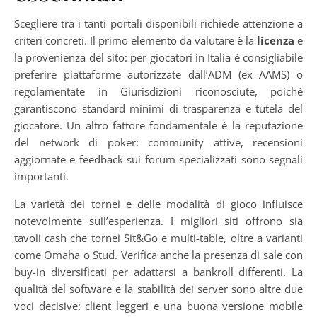
Scegliere tra i tanti portali disponibili richiede attenzione a
criteri concreti. Il primo elemento da valutare è la
licenza
e
la provenienza del sito: per giocatori in Italia è consigliabile
preferire piattaforme autorizzate dall’ADM (ex AAMS) o
regolamentate in Giurisdizioni riconosciute, poiché
garantiscono standard minimi di trasparenza e tutela del
giocatore. Un altro fattore fondamentale è la reputazione
del network di poker: community attive, recensioni
aggiornate e feedback sui forum specializzati sono segnali
importanti.
La varietà dei tornei e delle modalità di gioco influisce
notevolmente sull’esperienza. I migliori siti offrono sia
tavoli cash che tornei Sit&Go e multi-table, oltre a varianti
come Omaha o Stud. Verifica anche la presenza di sale con
buy-in diversificati per adattarsi a bankroll differenti. La
qualità del software e la stabilità dei server sono altre due
voci decisive: client leggeri e una buona versione mobile