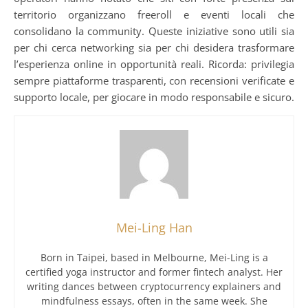
territorio organizzano freeroll e eventi locali che
consolidano la community. Queste iniziative sono utili sia
per chi cerca networking sia per chi desidera trasformare
l’esperienza online in opportunità reali. Ricorda: privilegia
sempre piattaforme trasparenti, con recensioni verificate e
supporto locale, per giocare in modo responsabile e sicuro.
Mei-Ling Han
Born in Taipei, based in Melbourne, Mei-Ling is a
certified yoga instructor and former fintech analyst. Her
writing dances between cryptocurrency explainers and
mindfulness essays, often in the same week. She