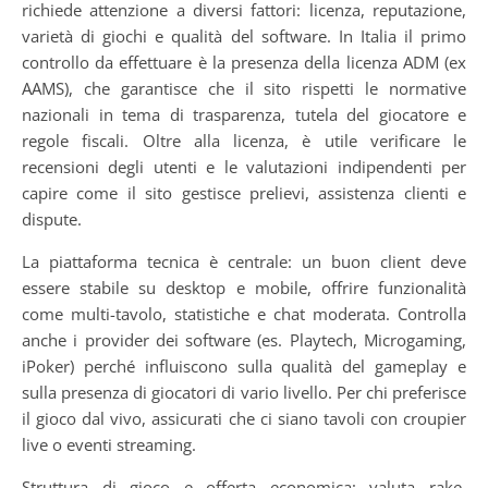
richiede attenzione a diversi fattori: licenza, reputazione,
varietà di giochi e qualità del software. In Italia il primo
controllo da effettuare è la presenza della licenza ADM (ex
AAMS), che garantisce che il sito rispetti le normative
nazionali in tema di trasparenza, tutela del giocatore e
regole fiscali. Oltre alla licenza, è utile verificare le
recensioni degli utenti e le valutazioni indipendenti per
capire come il sito gestisce prelievi, assistenza clienti e
dispute.
La piattaforma tecnica è centrale: un buon client deve
essere stabile su desktop e mobile, offrire funzionalità
come multi-tavolo, statistiche e chat moderata. Controlla
anche i provider dei software (es. Playtech, Microgaming,
iPoker) perché influiscono sulla qualità del gameplay e
sulla presenza di giocatori di vario livello. Per chi preferisce
il gioco dal vivo, assicurati che ci siano tavoli con croupier
live o eventi streaming.
Struttura di gioco e offerta economica: valuta rake,