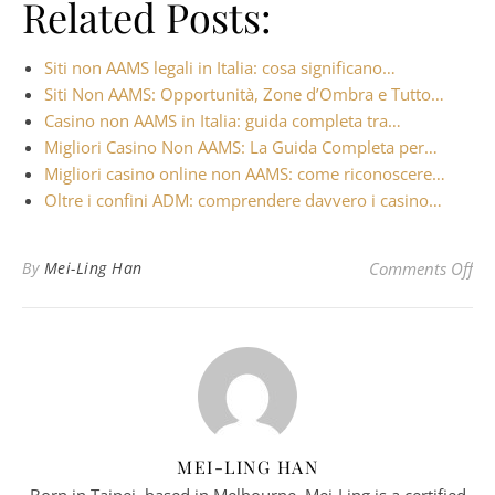
Related Posts:
Siti non AAMS legali in Italia: cosa significano…
Siti Non AAMS: Opportunità, Zone d’Ombra e Tutto…
Casino non AAMS in Italia: guida completa tra…
Migliori Casino Non AAMS: La Guida Completa per…
Migliori casino online non AAMS: come riconoscere…
Oltre i confini ADM: comprendere davvero i casino…
on 
By
Mei-Ling Han
Comments Off
MEI-LING HAN