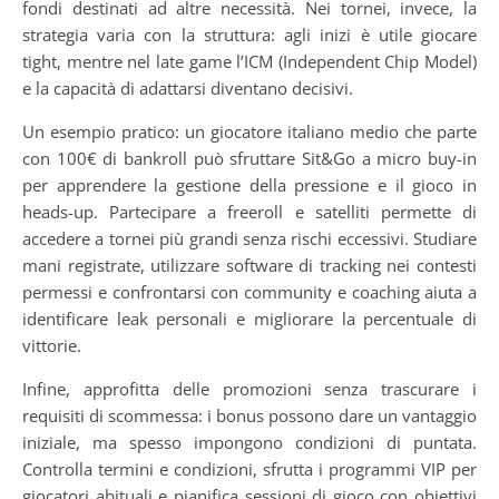
fondi destinati ad altre necessità. Nei tornei, invece, la
strategia varia con la struttura: agli inizi è utile giocare
tight, mentre nel late game l’ICM (Independent Chip Model)
e la capacità di adattarsi diventano decisivi.
Un esempio pratico: un giocatore italiano medio che parte
con 100€ di bankroll può sfruttare Sit&Go a micro buy-in
per apprendere la gestione della pressione e il gioco in
heads-up. Partecipare a freeroll e satelliti permette di
accedere a tornei più grandi senza rischi eccessivi. Studiare
mani registrate, utilizzare software di tracking nei contesti
permessi e confrontarsi con community e coaching aiuta a
identificare leak personali e migliorare la percentuale di
vittorie.
Infine, approfitta delle promozioni senza trascurare i
requisiti di scommessa: i bonus possono dare un vantaggio
iniziale, ma spesso impongono condizioni di puntata.
Controlla termini e condizioni, sfrutta i programmi VIP per
giocatori abituali e pianifica sessioni di gioco con obiettivi