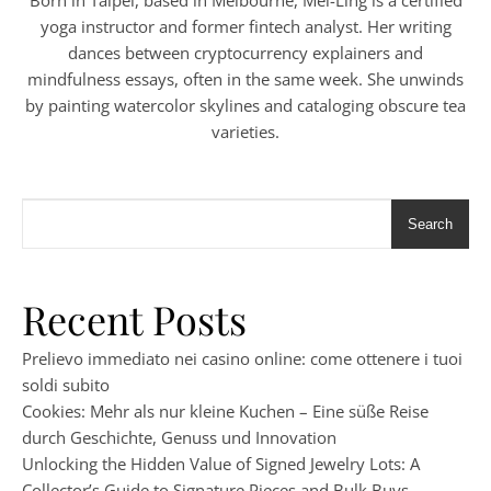
Born in Taipei, based in Melbourne, Mei-Ling is a certified
yoga instructor and former fintech analyst. Her writing
dances between cryptocurrency explainers and
mindfulness essays, often in the same week. She unwinds
by painting watercolor skylines and cataloging obscure tea
varieties.
Search
Recent Posts
Prelievo immediato nei casino online: come ottenere i tuoi
soldi subito
Cookies: Mehr als nur kleine Kuchen – Eine süße Reise
durch Geschichte, Genuss und Innovation
Unlocking the Hidden Value of Signed Jewelry Lots: A
Collector’s Guide to Signature Pieces and Bulk Buys