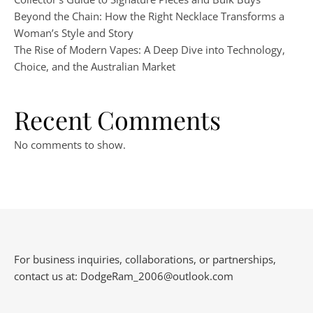
Beyond the Chain: How the Right Necklace Transforms a
Woman’s Style and Story
The Rise of Modern Vapes: A Deep Dive into Technology,
Choice, and the Australian Market
Recent Comments
No comments to show.
For business inquiries, collaborations, or partnerships,
contact us at:
DodgeRam_2006@outlook.com