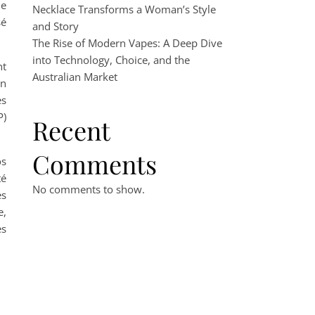
le
Necklace Transforms a Woman’s Style
sé
and Story
The Rise of Modern Vapes: A Deep Dive
into Technology, Choice, and the
nt
Australian Market
on
es
P)
Recent
Comments
os
té
No comments to show.
es
e,
es