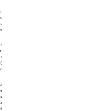
es
k,
n,
de
er
t.
es
s)
ce
ux
le
es
ts
ne