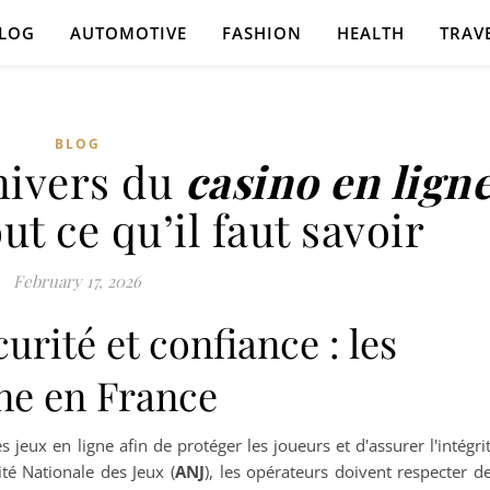
LOG
AUTOMOTIVE
FASHION
HEALTH
TRAV
BLOG
nivers du
casino en lign
ut ce qu’il faut savoir
February 17, 2026
rité et confiance : les
gne en France
s jeux en ligne afin de protéger les joueurs et d'assurer l'intégri
ité Nationale des Jeux (
ANJ
), les opérateurs doivent respecter d