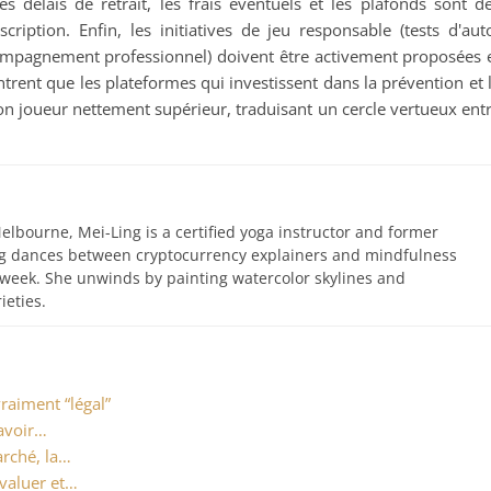
 délais de retrait, les frais éventuels et les plafonds sont d
cription. Enfin, les initiatives de jeu responsable (tests d'aut
compagnement professionnel) doivent être activement proposées 
trent que les plateformes qui investissent dans la prévention et 
on joueur nettement supérieur, traduisant un cercle vertueux ent
elbourne, Mei-Ling is a certified yoga instructor and former
ing dances between cryptocurrency explainers and mindfulness
 week. She unwinds by painting watercolor skylines and
ieties.
vraiment “légal”
savoir…
arché, la…
évaluer et…