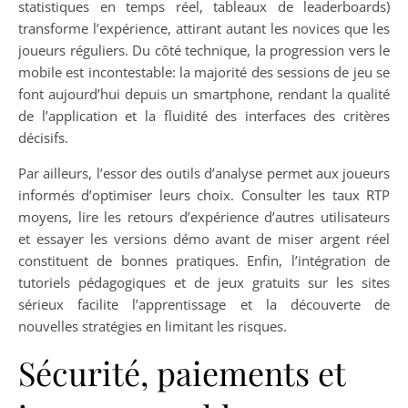
statistiques en temps réel, tableaux de leaderboards)
transforme l’expérience, attirant autant les novices que les
joueurs réguliers. Du côté technique, la progression vers le
mobile est incontestable: la majorité des sessions de jeu se
font aujourd’hui depuis un smartphone, rendant la qualité
de l’application et la fluidité des interfaces des critères
décisifs.
Par ailleurs, l’essor des outils d’analyse permet aux joueurs
informés d’optimiser leurs choix. Consulter les taux RTP
moyens, lire les retours d’expérience d’autres utilisateurs
et essayer les versions démo avant de miser argent réel
constituent de bonnes pratiques. Enfin, l’intégration de
tutoriels pédagogiques et de jeux gratuits sur les sites
sérieux facilite l’apprentissage et la découverte de
nouvelles stratégies en limitant les risques.
Sécurité, paiements et