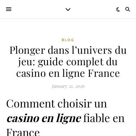
BLOG
Plonger dans l’univers du
jeu: guide complet du
casino en ligne France
January 21, 2026
Comment choisir un
casino en ligne
fiable en
France