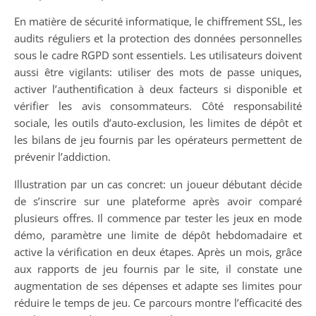
En matière de sécurité informatique, le chiffrement SSL, les
audits réguliers et la protection des données personnelles
sous le cadre RGPD sont essentiels. Les utilisateurs doivent
aussi être vigilants: utiliser des mots de passe uniques,
activer l’authentification à deux facteurs si disponible et
vérifier les avis consommateurs. Côté responsabilité
sociale, les outils d’auto-exclusion, les limites de dépôt et
les bilans de jeu fournis par les opérateurs permettent de
prévenir l’addiction.
Illustration par un cas concret: un joueur débutant décide
de s’inscrire sur une plateforme après avoir comparé
plusieurs offres. Il commence par tester les jeux en mode
démo, paramètre une limite de dépôt hebdomadaire et
active la vérification en deux étapes. Après un mois, grâce
aux rapports de jeu fournis par le site, il constate une
augmentation de ses dépenses et adapte ses limites pour
réduire le temps de jeu. Ce parcours montre l’efficacité des