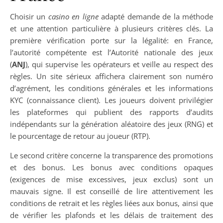
Choisir un
casino en ligne
adapté demande de la méthode
et une attention particulière à plusieurs critères clés. La
première vérification porte sur la légalité: en France,
l’autorité compétente est l’Autorité nationale des jeux
(
ANJ
), qui supervise les opérateurs et veille au respect des
règles. Un site sérieux affichera clairement son numéro
d’agrément, les conditions générales et les informations
KYC (connaissance client). Les joueurs doivent privilégier
les plateformes qui publient des rapports d’audits
indépendants sur la génération aléatoire des jeux (RNG) et
le pourcentage de retour au joueur (RTP).
Le second critère concerne la transparence des promotions
et des bonus. Les bonus avec conditions opaques
(exigences de mise excessives, jeux exclus) sont un
mauvais signe. Il est conseillé de lire attentivement les
conditions de retrait et les règles liées aux bonus, ainsi que
de vérifier les plafonds et les délais de traitement des