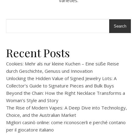
varieties.
Search
Recent Posts
Cookies: Mehr als nur kleine Kuchen – Eine süße Reise
durch Geschichte, Genuss und Innovation
Unlocking the Hidden Value of Signed Jewelry Lots: A
Collector’s Guide to Signature Pieces and Bulk Buys
Beyond the Chain: How the Right Necklace Transforms a
Woman’s Style and Story
The Rise of Modern Vapes: A Deep Dive into Technology,
Choice, and the Australian Market
Migliori casinò online: come riconoscerli e perché contano
per il giocatore italiano