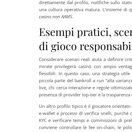
direttamente dal profilo, notifiche sullo stat
una cultura operativa matura. L’insieme di qu
casino non AAMS
.
Esempi pratici, sce
di gioco responsabi
Considerare scenari reali aiuta a definire cri
mirate privilegerà casinò con ampio venta
flessibili. In questo caso, una strategia util
piccola parte del bankroll a run “alta varianz
live, chi cerca interazione e regole ottimizzat
presenza di provider top-tier e la trasparenza de
Un altro profilo tipico è il giocatore orientato
e-wallet e processi di verifica snelli, purché
KYC e verificare tempi e commissioni di pre
conviene controllare le fee on-chain, le poli