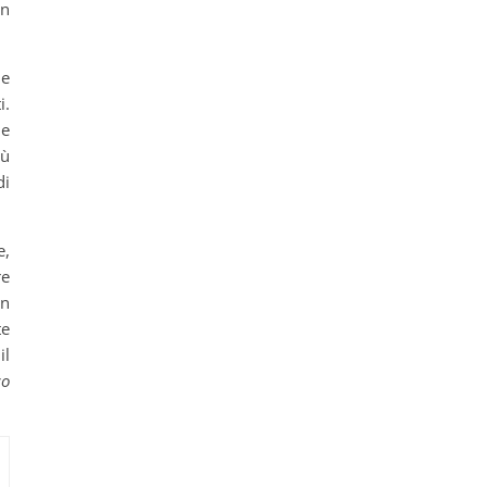
un
ne
i.
 e
iù
di
e,
re
on
te
il
co