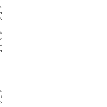
”.
ne
le
i,
li
te
 a
ie
o.
 i
x-