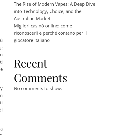
The Rise of Modern Vapes: A Deep Dive
e
into Technology, Choice, and the
Australian Market
Migliori casinò online: come
riconoscerli e perché contano per il
iù
giocatore italiano
ng
on
Recent
ti
 e
Comments
cy
No comments to show.
om
ti
di
la