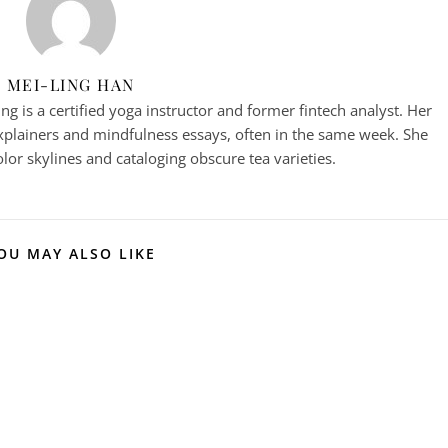
MEI-LING HAN
g is a certified yoga instructor and former fintech analyst. Her
plainers and mindfulness essays, often in the same week. She
or skylines and cataloging obscure tea varieties.
OU MAY ALSO LIKE