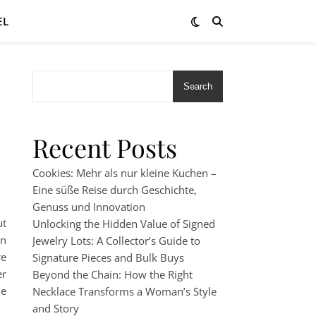
EL
Search
Recent Posts
Cookies: Mehr als nur kleine Kuchen –
Eine süße Reise durch Geschichte,
Genuss und Innovation
ut
Unlocking the Hidden Value of Signed
on
Jewelry Lots: A Collector’s Guide to
re
Signature Pieces and Bulk Buys
er
Beyond the Chain: How the Right
le
Necklace Transforms a Woman’s Style
and Story