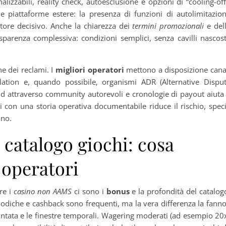
lizzabili, reality check, autoesclusione e opzioni di “cooling-off
e piattaforme estere: la presenza di funzioni di autolimitazio
attore decisivo. Anche la chiarezza dei
termini promozionali
e del
sparenza complessiva: condizioni semplici, senza cavilli nascost
ne dei reclami. I
migliori operatori
mettono a disposizione cana
lation e, quando possibile, organismi ADR (Alternative Dispu
and attraverso community autorevoli e cronologie di payout aiuta
ori con una storia operativa documentabile riduce il rischio, spec
ano.
catalogo giochi: cosa
 operatori
re i
casino non AAMS
ci sono i
bonus
e la profondità del catalog
riodiche e cashback sono frequenti, ma la vera differenza la fanno
puntata e le finestre temporali. Wagering moderati (ad esempio 20