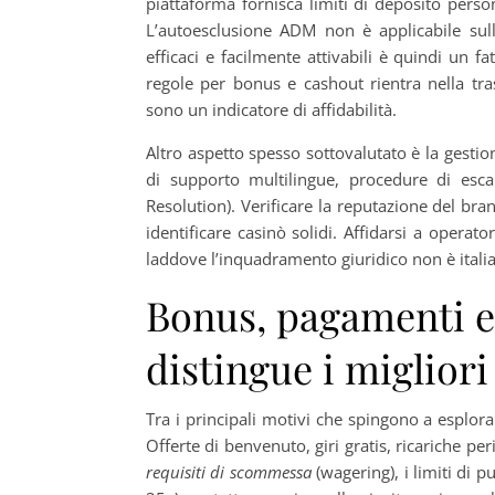
piattaforma fornisca limiti di deposito persona
L’autoesclusione ADM non è applicabile sull
efficaci e facilmente attivabili è quindi un f
regole per bonus e cashout rientra nella tra
sono un indicatore di affidabilità.
Altro aspetto spesso sottovalutato è la gestio
di supporto multilingue, procedure di esca
Resolution). Verificare la reputazione del br
identificare casinò solidi. Affidarsi a operat
laddove l’inquadramento giuridico non è itali
Bonus, pagamenti e 
distingue i migliori
Tra i principali motivi che spingono a esplora
Offerte di benvenuto, giri gratis, ricariche pe
requisiti di scommessa
(wagering), i limiti di 