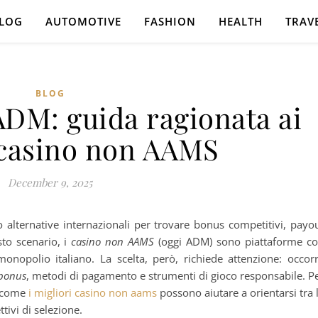
LOG
AUTOMOTIVE
FASHION
HEALTH
TRAV
BLOG
 ADM: guida ragionata ai
 casino non AAMS
December 9, 2025
o alternative internazionali per trovare bonus competitivi, payo
sto scenario, i
casino non AAMS
(oggi ADM) sono piattaforme c
onopolio italiano. La scelta, però, richiede attenzione: occor
bonus
, metodi di pagamento e strumenti di gioco responsabile. P
e come
i migliori casino non aams
possono aiutare a orientarsi tra 
tivi di selezione.