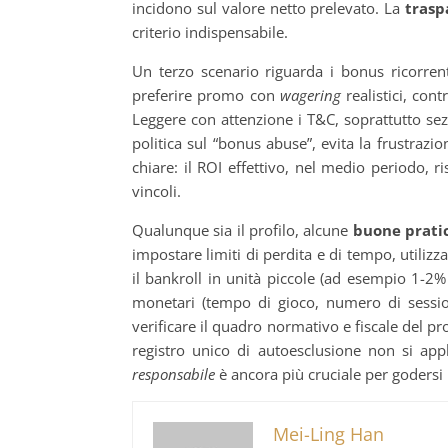
incidono sul valore netto prelevato. La
trasp
criterio indispensabile.
Un terzo scenario riguarda i bonus ricorrent
preferire promo con
wagering
realistici, con
Leggere con attenzione i T&C, soprattutto sez
politica sul “bonus abuse”, evita la frustraz
chiare: il ROI effettivo, nel medio periodo, r
vincoli.
Qualunque sia il profilo, alcune
buone prati
impostare limiti di perdita e di tempo, utilizz
il bankroll in unità piccole (ad esempio 1-2% 
monetari (tempo di gioco, numero di sessioni
verificare il quadro normativo e fiscale del p
registro unico di autoesclusione non si app
responsabile
è ancora più cruciale per godersi 
Mei-Ling Han