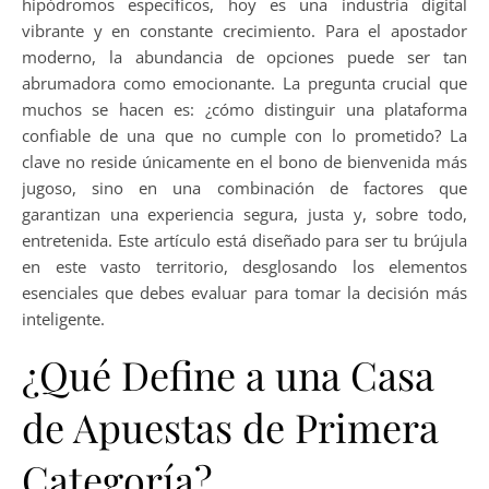
hipódromos específicos, hoy es una industria digital
vibrante y en constante crecimiento. Para el apostador
moderno, la abundancia de opciones puede ser tan
abrumadora como emocionante. La pregunta crucial que
muchos se hacen es: ¿cómo distinguir una plataforma
confiable de una que no cumple con lo prometido? La
clave no reside únicamente en el bono de bienvenida más
jugoso, sino en una combinación de factores que
garantizan una experiencia segura, justa y, sobre todo,
entretenida. Este artículo está diseñado para ser tu brújula
en este vasto territorio, desglosando los elementos
esenciales que debes evaluar para tomar la decisión más
inteligente.
¿Qué Define a una Casa
de Apuestas de Primera
Categoría?