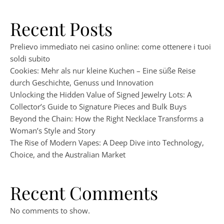
Recent Posts
Prelievo immediato nei casino online: come ottenere i tuoi
soldi subito
Cookies: Mehr als nur kleine Kuchen – Eine süße Reise
durch Geschichte, Genuss und Innovation
Unlocking the Hidden Value of Signed Jewelry Lots: A
Collector’s Guide to Signature Pieces and Bulk Buys
Beyond the Chain: How the Right Necklace Transforms a
Woman’s Style and Story
The Rise of Modern Vapes: A Deep Dive into Technology,
Choice, and the Australian Market
Recent Comments
No comments to show.