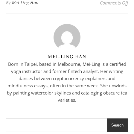
on 
By
Mei-Ling Han
Comments Off
MEI-LING HAN
Born in Taipei, based in Melbourne, Mei-Ling is a certified
yoga instructor and former fintech analyst. Her writing
dances between cryptocurrency explainers and
mindfulness essays, often in the same week. She unwinds
by painting watercolor skylines and cataloging obscure tea
varieties.
Search