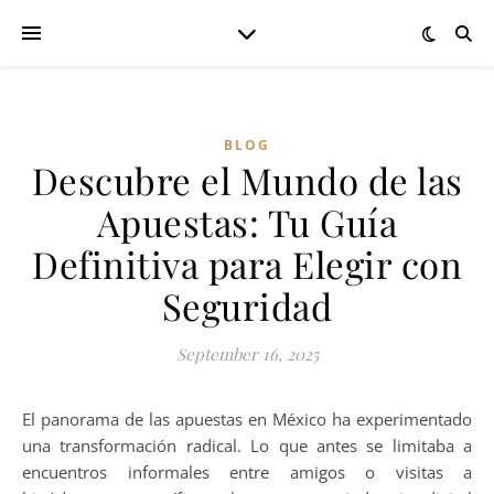
BLOG
Descubre el Mundo de las
Apuestas: Tu Guía
Definitiva para Elegir con
Seguridad
September 16, 2025
El panorama de las apuestas en México ha experimentado
una transformación radical. Lo que antes se limitaba a
encuentros informales entre amigos o visitas a