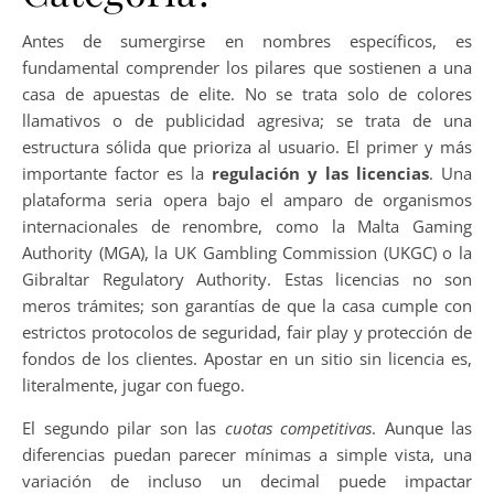
Antes de sumergirse en nombres específicos, es
fundamental comprender los pilares que sostienen a una
casa de apuestas de elite. No se trata solo de colores
llamativos o de publicidad agresiva; se trata de una
estructura sólida que prioriza al usuario. El primer y más
importante factor es la
regulación y las licencias
. Una
plataforma seria opera bajo el amparo de organismos
internacionales de renombre, como la Malta Gaming
Authority (MGA), la UK Gambling Commission (UKGC) o la
Gibraltar Regulatory Authority. Estas licencias no son
meros trámites; son garantías de que la casa cumple con
estrictos protocolos de seguridad, fair play y protección de
fondos de los clientes. Apostar en un sitio sin licencia es,
literalmente, jugar con fuego.
El segundo pilar son las
cuotas competitivas
. Aunque las
diferencias puedan parecer mínimas a simple vista, una
variación de incluso un decimal puede impactar