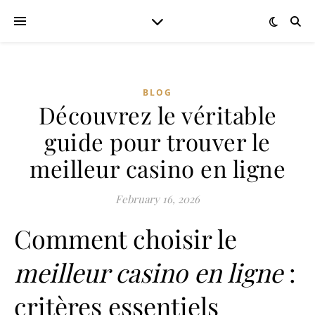
BLOG
Découvrez le véritable
guide pour trouver le
meilleur casino en ligne
February 16, 2026
Comment choisir le
meilleur casino en ligne
:
critères essentiels