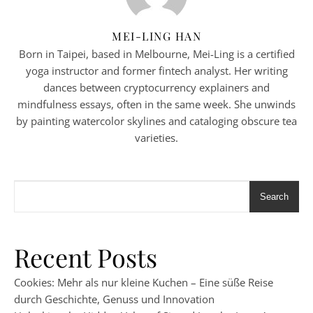
MEI-LING HAN
Born in Taipei, based in Melbourne, Mei-Ling is a certified
yoga instructor and former fintech analyst. Her writing
dances between cryptocurrency explainers and
mindfulness essays, often in the same week. She unwinds
by painting watercolor skylines and cataloging obscure tea
varieties.
Search
Recent Posts
Cookies: Mehr als nur kleine Kuchen – Eine süße Reise
durch Geschichte, Genuss und Innovation