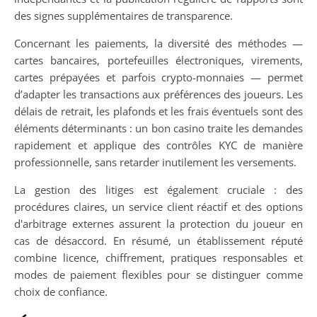
des signes supplémentaires de transparence.
Concernant les paiements, la diversité des méthodes —
cartes bancaires, portefeuilles électroniques, virements,
cartes prépayées et parfois crypto-monnaies — permet
d’adapter les transactions aux préférences des joueurs. Les
délais de retrait, les plafonds et les frais éventuels sont des
éléments déterminants : un bon casino traite les demandes
rapidement et applique des contrôles KYC de manière
professionnelle, sans retarder inutilement les versements.
La gestion des litiges est également cruciale : des
procédures claires, un service client réactif et des options
d'arbitrage externes assurent la protection du joueur en
cas de désaccord. En résumé, un établissement réputé
combine licence, chiffrement, pratiques responsables et
modes de paiement flexibles pour se distinguer comme
choix de confiance.