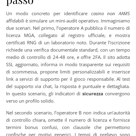
Un modo concreto per identificare
casino non AAMS
affidabili è simulare un mini-audit operativo. Immaginiamo
due scenari. Nel primo, l’operatore A pubblica il numero di
licenza MGA, collegato al registro ufficiale, e mostra
certificati RNG di un laboratorio noto. Durante l’iscrizione
richiede una verifica documentale standard, con un tempo
medio di controllo di 24-48 ore, e offre 2FA. Il sito adotta
SSL aggiornato, informa in modo trasparente sui requisiti
di scommessa, propone limiti personalizzabili e inserisce
link a servizi di supporto per il gioco responsabile. Al test
del supporto via chat, la risposta è puntuale e dettagliata.
In questo scenario, gli indicatori di
sicurezza
convergono
verso un profilo solido.
Nel secondo scenario, l’operatore B non indica un’autorità
di controllo chiara, omette il numero di licenza e fornisce
termini bonus confusi, con clausole che permettono
confische per motivi generici. I tempi di prelievo sono