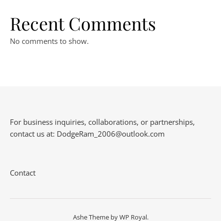
Recent Comments
No comments to show.
For business inquiries, collaborations, or partnerships,
contact us at:
DodgeRam_2006@outlook.com
Contact
Ashe Theme by
WP Royal
.