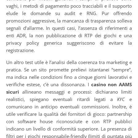
vaghi, i metodi di pagamento poco tracciabili e il supporto
elude le domande su audit e RNG. Pur offrendo
promozioni aggressive, la mancanza di trasparenza solleva
segnali d’allarme. In questi casi, l’assenza di riferimenti a
enti ADR, la non pubblicazione di RTP dei giochi e una
privacy policy generica suggeriscono di evitare la
registrazione.
Un altro test utile è l’analisi della coerenza tra marketing e
pratica. Se un sito promette prelievi istantanei “sempre”,
ma indica nelle condizioni fino a cinque giorni lavorativi e
verifiche estese, c’è una dissonanza. I
casino non AAMS
sicuri
allineano messaggi e processi: dichiarano limiti
realistici, spiegano eventuali ritardi legati a
KYC
e
comunicano in anticipo eventuali commissioni. Inoltre, è
utile verificare la qualità dei fornitori di gioco: partnership
con software house riconosciute e con RTP pubblici
indicano un livello di conformità superiore. La presenza di
filtri per i giochi responsabile-friendly (limiti di puntata più