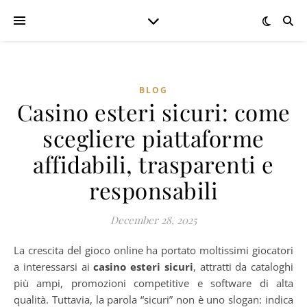
BLOG
Casino esteri sicuri: come
scegliere piattaforme
affidabili, trasparenti e
responsabili
December 28, 2025
La crescita del gioco online ha portato moltissimi giocatori
a interessarsi ai
casino esteri sicuri
, attratti da cataloghi
più ampi, promozioni competitive e software di alta
qualità. Tuttavia, la parola “sicuri” non è uno slogan: indica