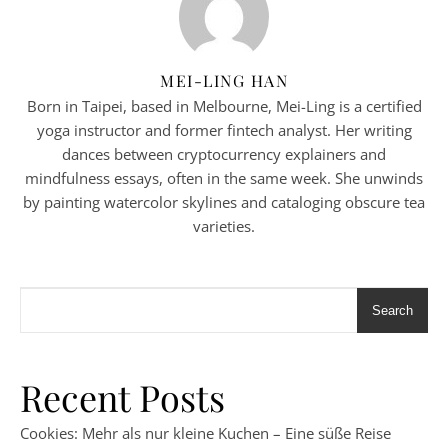
MEI-LING HAN
Born in Taipei, based in Melbourne, Mei-Ling is a certified
yoga instructor and former fintech analyst. Her writing
dances between cryptocurrency explainers and
mindfulness essays, often in the same week. She unwinds
by painting watercolor skylines and cataloging obscure tea
varieties.
Search
Recent Posts
Cookies: Mehr als nur kleine Kuchen – Eine süße Reise