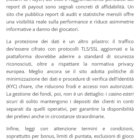
report di payout sono segnali concreti di affidabilità. Un
sito che pubblica report di audit e statistiche mensili offre
una visibilità reale sulla performance e riduce asimmetrie
informative a danno dei giocatori.
La protezione dei dati è un altro pilastro: il traffico
dev’essere cifrato con protocolli TLS/SSL aggiornati e la
piattaforma dovrebbe aderire a standard di sicurezza
riconosciuti, oltre a rispettare la normativa privacy
europea. Meglio ancora se il sito adotta politiche di
minimizzazione dei dati e procedure di verifica dell’identità
(KYC) chiare, che riducono frodi e accessi non autorizzati.
La gestione dei fondi, poi, non è un dettaglio: i
casino esteri
sicuri
di solito mantengono i depositi dei clienti in conti
separati da quelli operativi, per garantire la disponibilità
dei prelievi anche in circostanze straordinarie.
Infine, leggi con attenzione termini e condizioni,
soprattutto per bonus, limiti di puntata, esclusioni di gioco