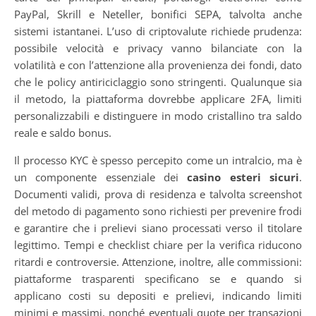
PayPal, Skrill e Neteller, bonifici SEPA, talvolta anche
sistemi istantanei. L’uso di criptovalute richiede prudenza:
possibile velocità e privacy vanno bilanciate con la
volatilità e con l’attenzione alla provenienza dei fondi, dato
che le policy antiriciclaggio sono stringenti. Qualunque sia
il metodo, la piattaforma dovrebbe applicare 2FA, limiti
personalizzabili e distinguere in modo cristallino tra saldo
reale e saldo bonus.
Il processo KYC è spesso percepito come un intralcio, ma è
un componente essenziale dei
casino esteri sicuri
.
Documenti validi, prova di residenza e talvolta screenshot
del metodo di pagamento sono richiesti per prevenire frodi
e garantire che i prelievi siano processati verso il titolare
legittimo. Tempi e checklist chiare per la verifica riducono
ritardi e controversie. Attenzione, inoltre, alle commissioni:
piattaforme trasparenti specificano se e quando si
applicano costi su depositi e prelievi, indicando limiti
minimi e massimi, nonché eventuali quote per transazioni