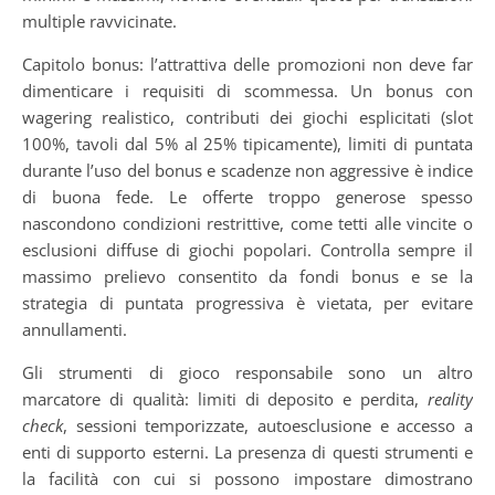
multiple ravvicinate.
Capitolo bonus: l’attrattiva delle promozioni non deve far
dimenticare i requisiti di scommessa. Un bonus con
wagering realistico, contributi dei giochi esplicitati (slot
100%, tavoli dal 5% al 25% tipicamente), limiti di puntata
durante l’uso del bonus e scadenze non aggressive è indice
di buona fede. Le offerte troppo generose spesso
nascondono condizioni restrittive, come tetti alle vincite o
esclusioni diffuse di giochi popolari. Controlla sempre il
massimo prelievo consentito da fondi bonus e se la
strategia di puntata progressiva è vietata, per evitare
annullamenti.
Gli strumenti di gioco responsabile sono un altro
marcatore di qualità: limiti di deposito e perdita,
reality
check
, sessioni temporizzate, autoesclusione e accesso a
enti di supporto esterni. La presenza di questi strumenti e
la facilità con cui si possono impostare dimostrano