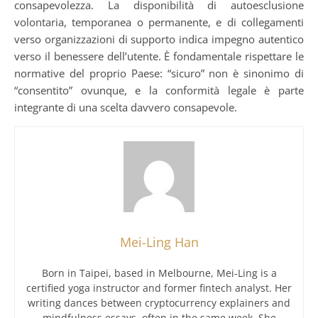
consapevolezza. La disponibilità di autoesclusione
volontaria, temporanea o permanente, e di collegamenti
verso organizzazioni di supporto indica impegno autentico
verso il benessere dell’utente. È fondamentale rispettare le
normative del proprio Paese: “sicuro” non è sinonimo di
“consentito” ovunque, e la conformità legale è parte
integrante di una scelta davvero consapevole.
Mei-Ling Han
Born in Taipei, based in Melbourne, Mei-Ling is a
certified yoga instructor and former fintech analyst. Her
writing dances between cryptocurrency explainers and
mindfulness essays, often in the same week. She