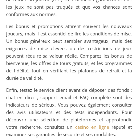
les jeux ne sont pas truqués et que vos chances sont
conformes aux normes.
Les bonus et promotions attirent souvent les nouveaux
joueurs, mais il est essentiel de lire les conditions de mise.
Un bonus généreux peut sembler avantageux, mais des
exigences de mise élevées ou des restrictions de jeux
peuvent réduire sa valeur réelle. Comparez les bonus de
bienvenue, les offres de tours gratuits, et les programmes
de fidélité, tout en vérifiant les plafonds de retrait et la
durée de validité.
Enfin, testez le service client avant de déposer des fonds :
chat en direct, support email et FAQ complète sont des
indicateurs de sérieux. Vous pouvez également consulter
des avis utilisateurs et des tests indépendants. Pour
découvrir une sélection de plateformes et approfondir
votre recherche, consultez un
casino en ligne
réputé et
examinez ses garanties de sécurité et ses modalités.