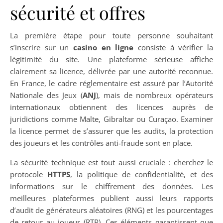
sécurité et offres
La première étape pour toute personne souhaitant
s’inscrire sur un
casino en ligne
consiste à vérifier la
légitimité du site. Une plateforme sérieuse affiche
clairement sa licence, délivrée par une autorité reconnue.
En France, le cadre réglementaire est assuré par l’Autorité
Nationale des Jeux (
ANJ
), mais de nombreux opérateurs
internationaux obtiennent des licences auprès de
juridictions comme Malte, Gibraltar ou Curaçao. Examiner
la licence permet de s’assurer que les audits, la protection
des joueurs et les contrôles anti-fraude sont en place.
La sécurité technique est tout aussi cruciale : cherchez le
protocole
HTTPS
, la politique de confidentialité, et des
informations sur le chiffrement des données. Les
meilleures plateformes publient aussi leurs rapports
d’audit de générateurs aléatoires (RNG) et les pourcentages
de retour au joueur (RTP). Ces éléments garantissent que