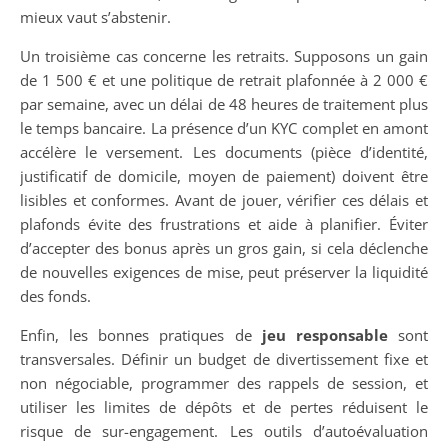
mieux vaut s’abstenir.
Un troisième cas concerne les retraits. Supposons un gain
de 1 500 € et une politique de retrait plafonnée à 2 000 €
par semaine, avec un délai de 48 heures de traitement plus
le temps bancaire. La présence d’un KYC complet en amont
accélère le versement. Les documents (pièce d’identité,
justificatif de domicile, moyen de paiement) doivent être
lisibles et conformes. Avant de jouer, vérifier ces délais et
plafonds évite des frustrations et aide à planifier. Éviter
d’accepter des bonus après un gros gain, si cela déclenche
de nouvelles exigences de mise, peut préserver la liquidité
des fonds.
Enfin, les bonnes pratiques de
jeu responsable
sont
transversales. Définir un budget de divertissement fixe et
non négociable, programmer des rappels de session, et
utiliser les limites de dépôts et de pertes réduisent le
risque de sur-engagement. Les outils d’autoévaluation