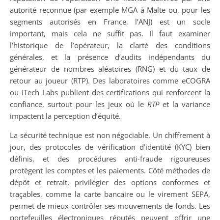
autorité reconnue (par exemple MGA à Malte ou, pour les
segments autorisés en France, l’ANJ) est un socle
important, mais cela ne suffit pas. Il faut examiner
l’historique de l’opérateur, la clarté des conditions
générales, et la présence d’audits indépendants du
générateur de nombres aléatoires (RNG) et du taux de
retour au joueur (RTP). Des laboratoires comme eCOGRA
ou iTech Labs publient des certifications qui renforcent la
confiance, surtout pour les jeux où le
RTP
et la variance
impactent la perception d’équité.
La sécurité technique est non négociable. Un chiffrement à
jour, des protocoles de vérification d’identité (KYC) bien
définis, et des procédures anti-fraude rigoureuses
protègent les comptes et les paiements. Côté méthodes de
dépôt et retrait, privilégier des options conformes et
traçables, comme la carte bancaire ou le virement SEPA,
permet de mieux contrôler ses mouvements de fonds. Les
portefeuilles électroniques réputés peuvent offrir une