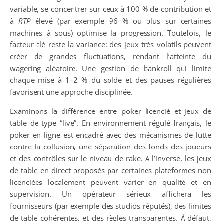
variable, se concentrer sur ceux à 100 % de contribution et
à
RTP
élevé (par exemple 96 % ou plus sur certaines
machines à sous) optimise la progression. Toutefois, le
facteur clé reste la variance: des jeux très volatils peuvent
créer de grandes fluctuations, rendant l’atteinte du
wagering aléatoire. Une gestion de bankroll qui limite
chaque mise à 1–2 % du solde et des pauses régulières
favorisent une approche disciplinée.
Examinons la différence entre poker licencié et jeux de
table de type “live”. En environnement régulé français, le
poker en ligne est encadré avec des mécanismes de lutte
contre la collusion, une séparation des fonds des joueurs
et des contrôles sur le niveau de rake. À l’inverse, les jeux
de table en direct proposés par certaines plateformes non
licenciées localement peuvent varier en qualité et en
supervision. Un opérateur sérieux affichera les
fournisseurs (par exemple des studios réputés), des limites
de table cohérentes, et des règles transparentes. À défaut,